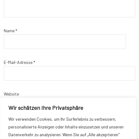
Name
*
E-Mail-Adresse
*
Website
Wir schätzen Ihre Privatsphäre
Wir verwenden Cookies, um Ihr Surferlebnis zu verbessern,
personalisierte Anzeigen oder Inhalte einzusetzen und unseren
Name, E-Mail-Adresse und Website in diesem Browser für meinen
Datenverkehr zu analysieren. Wenn Sie auf „Alle akzeptieren"