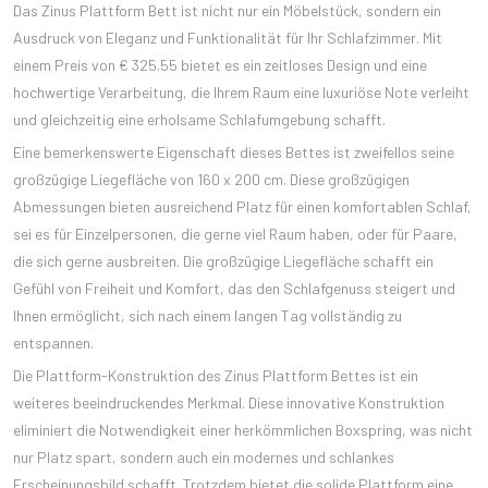
Das Zinus Plattform Bett ist nicht nur ein Möbelstück, sondern ein
Ausdruck von Eleganz und Funktionalität für Ihr Schlafzimmer. Mit
einem Preis von € 325.55 bietet es ein zeitloses Design und eine
hochwertige Verarbeitung, die Ihrem Raum eine luxuriöse Note verleiht
und gleichzeitig eine erholsame Schlafumgebung schafft.
Eine bemerkenswerte Eigenschaft dieses Bettes ist zweifellos seine
großzügige Liegefläche von 160 x 200 cm. Diese großzügigen
Abmessungen bieten ausreichend Platz für einen komfortablen Schlaf,
sei es für Einzelpersonen, die gerne viel Raum haben, oder für Paare,
die sich gerne ausbreiten. Die großzügige Liegefläche schafft ein
Gefühl von Freiheit und Komfort, das den Schlafgenuss steigert und
Ihnen ermöglicht, sich nach einem langen Tag vollständig zu
entspannen.
Die Plattform-Konstruktion des Zinus Plattform Bettes ist ein
weiteres beeindruckendes Merkmal. Diese innovative Konstruktion
eliminiert die Notwendigkeit einer herkömmlichen Boxspring, was nicht
nur Platz spart, sondern auch ein modernes und schlankes
Erscheinungsbild schafft. Trotzdem bietet die solide Plattform eine