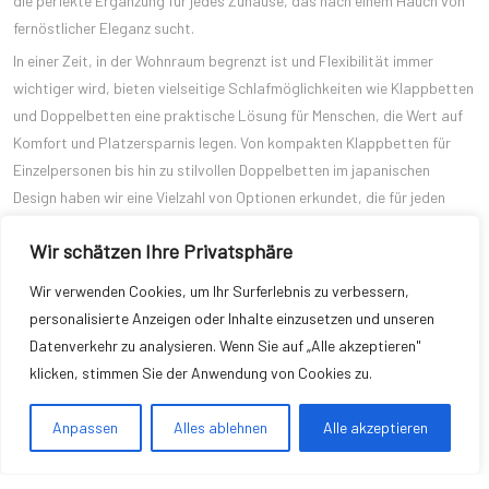
die perfekte Ergänzung für jedes Zuhause, das nach einem Hauch von
fernöstlicher Eleganz sucht.
In einer Zeit, in der Wohnraum begrenzt ist und Flexibilität immer
wichtiger wird, bieten vielseitige Schlafmöglichkeiten wie Klappbetten
und Doppelbetten eine praktische Lösung für Menschen, die Wert auf
Komfort und Platzersparnis legen. Von kompakten Klappbetten für
Einzelpersonen bis hin zu stilvollen Doppelbetten im japanischen
Design haben wir eine Vielzahl von Optionen erkundet, die für jeden
Bedarf und Geschmack geeignet sind.
Wir schätzen Ihre Privatsphäre
Unabhängig davon, ob Sie nach einer platzsparenden Lösung für ein
kleines Schlafzimmer suchen oder Ihren Gästen einen komfortablen
Wir verwenden Cookies, um Ihr Surferlebnis zu verbessern,
Übernachtungsplatz bieten möchten, gibt es eine Vielzahl von Betten,
personalisierte Anzeigen oder Inhalte einzusetzen und unseren
die Ihren Anforderungen entsprechen. Von hochwertigen Matratzen und
Datenverkehr zu analysieren. Wenn Sie auf „Alle akzeptieren"
stabilen Lattenrosten bis hin zu eleganten Designs und einfachen
klicken, stimmen Sie der Anwendung von Cookies zu.
Montagemöglichkeiten bieten diese Betten eine ideale Kombination
aus Komfort, Funktionalität und Stil.
Anpassen
Alles ablehnen
Alle akzeptieren