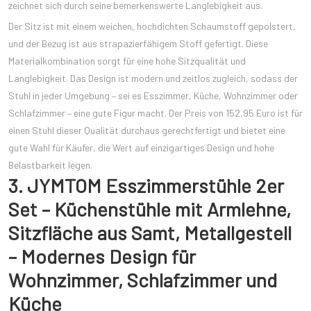
zeichnet sich durch seine bemerkenswerte Langlebigkeit aus.
Der Sitz ist mit einem weichen, hochdichten Schaumstoff gepolstert,
und der Bezug ist aus strapazierfähigem Stoff gefertigt. Diese
Materialkombination sorgt für eine hohe Sitzqualität und
Langlebigkeit. Das Design ist modern und zeitlos zugleich, sodass der
Stuhl in jeder Umgebung – sei es Esszimmer, Küche, Wohnzimmer oder
Schlafzimmer – eine gute Figur macht. Der Preis von 152,95 Euro ist für
einen Stuhl dieser Qualität durchaus gerechtfertigt und bietet eine
gute Wahl für Käufer, die Wert auf einzigartiges Design und hohe
Belastbarkeit legen.
3. JYMTOM Esszimmerstühle 2er
Set – Küchenstühle mit Armlehne,
Sitzfläche aus Samt, Metallgestell
– Modernes Design für
Wohnzimmer, Schlafzimmer und
Küche