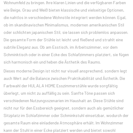
Wohnumfeld zu bringen. Ihre klaren Linien und die verfügbaren Farben
wie Beige, Grau und Weiß bieten klassische und vielseitige Optionen,
die nahtlos in verschiedene Wohnstile integriert werden können. Egal,
ob im skandinavischen Minimalismus, modernen amerikanischen Stil
oder schlichten japanischen Stil, sie lassen sich problemlos anpassen.
Die gesamte Form der Stühle ist leicht und fließend und strahlt eine
subtile Eleganz aus. Ob am Esstisch, im Arbeitszimmer, vor dem
Schminktisch oder in einer Ecke des Schlafzimmers platziert, sie fügen
sich harmonisch ein und heben die Ästhetik des Raums.
Dieses moderne Design ist nicht nur visuell ansprechend, sondern legt
auch Wert auf die Balance zwischen Praktikabilität und Ästhetik. Die
Farbwahl der HULALA HOME Esszimmerstühle wurde sorgfältig
überlegt, um nicht zu auffällig zu sein. Sanfte Töne passen sich
verschiedenen Nutzungsszenarien im Haushalt an. Diese Stühle sind
nicht nur für den Essbereich geeignet, sondern auch als gemütlicher
Sitzplatz im Schlafzimmer oder Schminkstuhl einsetzbar, wodurch der
gesamte Raum eine einladende Atmosphäre erhält. Im Wohnzimmer
kann der Stuhl in einer Ecke platziert werden und bietet sowohl