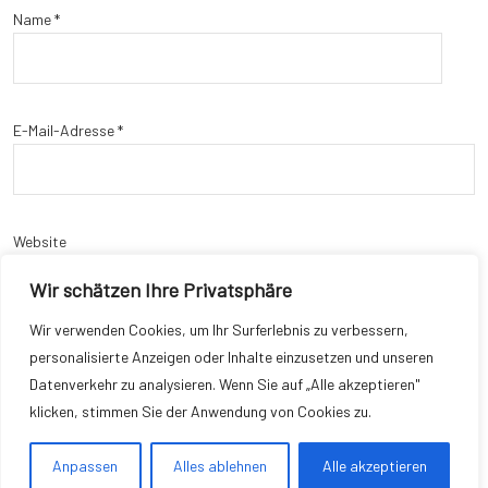
Name
*
E-Mail-Adresse
*
Website
Wir schätzen Ihre Privatsphäre
Wir verwenden Cookies, um Ihr Surferlebnis zu verbessern,
personalisierte Anzeigen oder Inhalte einzusetzen und unseren
Name, E-Mail-Adresse und Website in diesem Browser für meinen
Datenverkehr zu analysieren. Wenn Sie auf „Alle akzeptieren"
nächsten Kommentar speichern.
klicken, stimmen Sie der Anwendung von Cookies zu.
Anpassen
Alles ablehnen
Alle akzeptieren