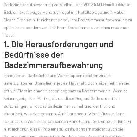
Badezimmeraufbewahrung vorstellen – den
VOTZAAQ Handtuchhalter
Bad
, ein 3-stöckiges Handtuchregal mit Metallablage und 4 Haken.
Dieses Produkt hilft nicht nur dabei, Ihre Badezimmeraufbewahrung zu
optimieren, sondern verleiht Ihrem Badezimmer auch einen modernen
Touch.
1. Die Herausforderungen und
Bedürfnisse der
Badezimmeraufbewahrung
Handtücher, Badetücher und Waschlappen gehören zu den
unverzichtbaren Utensilien in jedem Haushalt. Doch leider nehmen sie
oft viel Platz im ohnehin schon begrenzten Badezimmer ein. Wenn es
keinen geeigneten Platz gibt, um diese Gegenstände ordentlich
aufzuhängen, wirkt das Badezimmer schnell unordentlich und
chaotisch, was das gesamte Ambiente negativ beeinflussen kann.
Daher ist die Wahl eines passenden Handtuchhalters entscheidend. Er
hilft nicht nur, diese Probleme zu lösen, sondern steigert auch die
Raumausnutzung und sorgt dafür, dass jeder Zentimeter optimal