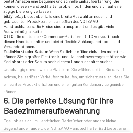
bietet Amazon eine bequeme und schnelle Einkaufserfahrung. Sie
können diesen Handtuchhalter problemlos finden und sich auf eine
zügige Lieferung verlassen.
eBay
: eBay bietet ebenfalls eine breite Auswahl an neuen und
gebrauchten Produkten, einschließlich des VOTZAAQ
Handtuchhalters. Die Preise sind transparent und es gibt viele
Auswahlmöglichkeiten.
OTTO
: Die deutsche E-Commerce-Plattform OTTO verkauft auch
diesen Handtuchhalter und bietet flexible Zahlungsmethoden und
Versandoptionen.
MediaMarkt oder Saturn
: Wenn Sie lieber offline einkaufen möchten,
können Sie in großen Elektronik- und Haushaltswarengeschäften wie
MediaMarkt oder Saturn nach diesem Handtuchhalter suchen.
Unabhängig davon, welche Plattform Sie wählen, sollten Sie darauf
achten, bei seriösen Verkäufern zu kaufen, um sicherzustellen, dass Sie
ein echtes Produkt erhalten und einen guten Kundenservice genießen
können.
6. Die perfekte Lösung für Ihre
Badezimmeraufbewahrung
Egal, ob es sich um Handtücher, Badetücher oder andere kleine
Gegenstände handelt, der VOTZAAQ Handtuchhalter Bad bietet eine