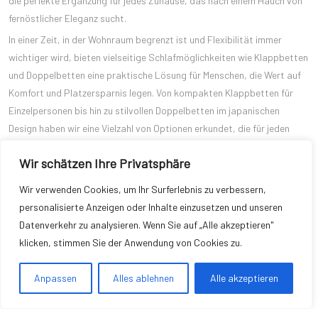
die perfekte Ergänzung für jedes Zuhause, das nach einem Hauch von
fernöstlicher Eleganz sucht.
In einer Zeit, in der Wohnraum begrenzt ist und Flexibilität immer
wichtiger wird, bieten vielseitige Schlafmöglichkeiten wie Klappbetten
und Doppelbetten eine praktische Lösung für Menschen, die Wert auf
Komfort und Platzersparnis legen. Von kompakten Klappbetten für
Einzelpersonen bis hin zu stilvollen Doppelbetten im japanischen
Design haben wir eine Vielzahl von Optionen erkundet, die für jeden
Bedarf und Geschmack geeignet sind.
Wir schätzen Ihre Privatsphäre
Unabhängig davon, ob Sie nach einer platzsparenden Lösung für ein
kleines Schlafzimmer suchen oder Ihren Gästen einen komfortablen
Wir verwenden Cookies, um Ihr Surferlebnis zu verbessern,
Übernachtungsplatz bieten möchten, gibt es eine Vielzahl von Betten,
personalisierte Anzeigen oder Inhalte einzusetzen und unseren
die Ihren Anforderungen entsprechen. Von hochwertigen Matratzen und
Datenverkehr zu analysieren. Wenn Sie auf „Alle akzeptieren"
stabilen Lattenrosten bis hin zu eleganten Designs und einfachen
klicken, stimmen Sie der Anwendung von Cookies zu.
Montagemöglichkeiten bieten diese Betten eine ideale Kombination
aus Komfort, Funktionalität und Stil.
Anpassen
Alles ablehnen
Alle akzeptieren