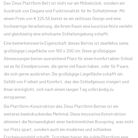
Das Zinus Plattform Bett ist nicht nur ein Möbelstück, sondern ein
Ausdruck von Eleganz und Funktionalität für Ihr Schlafzimmer. Mit
einem Preis von € 325.55 bietet es ein zeitloses Design und eine
hochwertige Verarbeitung, die Ihrem Raum eine luxuriöse Note verleiht
und gleichzeitig eine erholsame Schlafumgebung schafft.
Eine bemerkenswerte Eigenschaft dieses Bettes ist zweifellos seine
großzügige Liegefläche von 160 x 200 cm. Diese großzügigen
Abmessungen bieten ausreichend Platz für einen komfortablen Schlaf,
sei es für Einzelpersonen, die gerne viel Raum haben, oder für Paare,
die sich gerne ausbreiten. Die großzügige Liegefläche schafft ein
Gefühl von Freiheit und Komfort, das den Schlafgenuss steigert und
Ihnen ermöglicht, sich nach einem langen Tag vollständig zu
entspannen.
Die Plattform-Konstruktion des Zinus Plattform Bettes ist ein
weiteres beeindruckendes Merkmal. Diese innovative Konstruktion
eliminiert die Notwendigkeit einer herkömmlichen Boxspring, was nicht
nur Platz spart, sondern auch ein modernes und schlankes
Erscheinungsbild schafft. Trotzdem bietet die solide Plattform eine