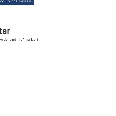
oor-Lounge-Sesseln
tar
Felder sind mit
*
markiert