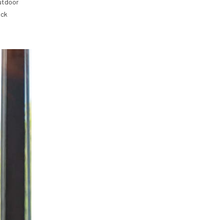
Outdoor
ück