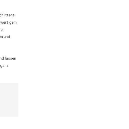
chlittens
chwertigem
Der
en und
und lassen
 ganz