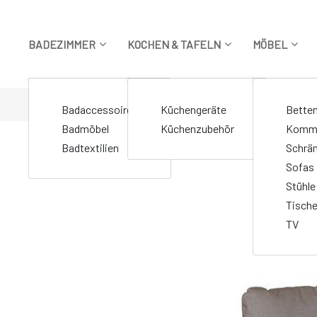
Zum
Inhalt
springen
BADEZIMMER
KOCHEN & TAFELN
MÖBEL
STARTSEITE
>
MÖBEL
>
SOFAS
>
Entspannte Stunden: Das 
Badaccessoires
Küchengeräte
Bette
Badmöbel
Küchenzubehör
Komm
Badtextilien
Schrä
Sofas
Stühle
Tisch
TV