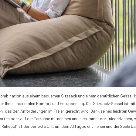
 Kombination aus einem bequemen Sitzsack und einem gemütlichen Sessel. M
r Ihnen maximalen Komfort und Entspannung. Der Sitzsack-Sessel ist mit
 das den Anforderungen im Freien gerecht wird. Dank seines leichten Gew
arten oder auf der Terrasse mitnehmen und sich immer dort niederlassen, 
Ruhepol‘ ist der perfekte Ort, um dem Alltag zu entfliehen und die Seele b