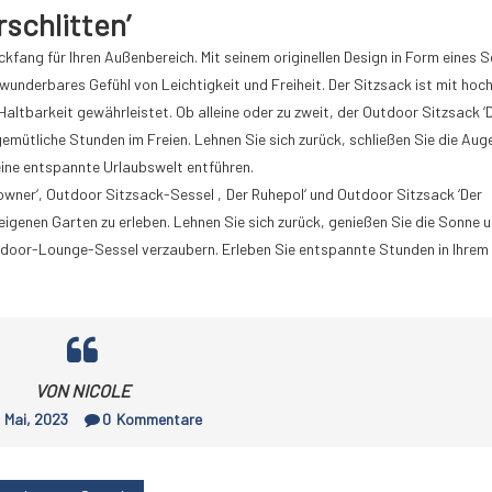
schlitten’
ckfang für Ihren Außenbereich. Mit seinem originellen Design in Form eines S
 wunderbares Gefühl von Leichtigkeit und Freiheit. Der Sitzsack ist mit ho
tbarkeit gewährleistet. Ob alleine oder zu zweit, der Outdoor Sitzsack ‘
emütliche Stunden im Freien. Lehnen Sie sich zurück, schließen Sie die Aug
eine entspannte Urlaubswelt entführen.
wner‘, Outdoor Sitzsack-Sessel ‚Der Ruhepol‘ und Outdoor Sitzsack ‘Der
 eigenen Garten zu erleben. Lehnen Sie sich zurück, genießen Sie die Sonne 
utdoor-Lounge-Sessel verzaubern. Erleben Sie entspannte Stunden in Ihrem
VON NICOLE
, Mai, 2023
0
Kommentare