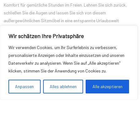
Komfort für gemütliche Stunden im Freien. Lehnen Sie sich zurück,
schließen Sie die Augen und lassen Sie sich von diesem
außergewöhnlichen Sitzmöbel in eine entspannte Urlaubswelt
entführen.
Wir schätzen Ihre Privatsphäre
Diese vorgestellten Produkte – Outdoor Sitzsack ‚Der Sundowner‘,
Outdoor Sitzsack-Sessel ‚Der Ruhepol‘ und Outdoor Sitzsack ‘Der
Wir verwenden Cookies, um Ihr Surferlebnis zu verbessern,
Sommerschlitten’ – laden Sie ein, das Urlaubsgefühl in Ihrem eigenen
personalisierte Anzeigen oder Inhalte einzusetzen und unseren
Garten zu erleben. Lehnen Sie sich zurück, genießen Sie die Sonne und
Datenverkehr zu analysieren. Wenn Sie auf „Alle akzeptieren"
lassen Sie sich von der Gemütlichkeit und Bequemlichkeit dieser
klicken, stimmen Sie der Anwendung von Cookies zu.
Outdoor-Lounge-Sessel verzaubern. Erleben Sie entspannte Stunden
in Ihrem ganz persönlichen Urlaubsparadies.
Anpassen
Alles ablehnen
Alle akzeptieren