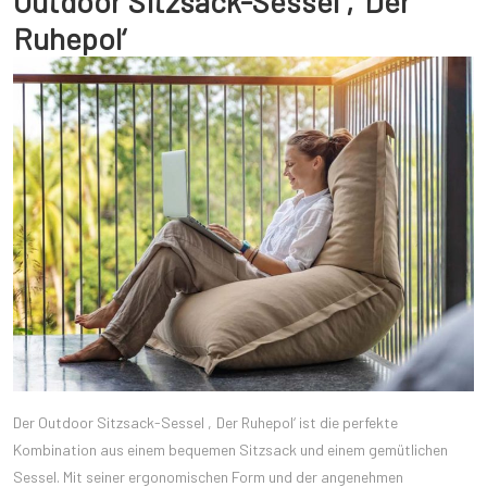
Outdoor Sitzsack-Sessel ‚Der
Ruhepol‘
Der Outdoor Sitzsack-Sessel ‚Der Ruhepol‘ ist die perfekte
Kombination aus einem bequemen Sitzsack und einem gemütlichen
Sessel. Mit seiner ergonomischen Form und der angenehmen