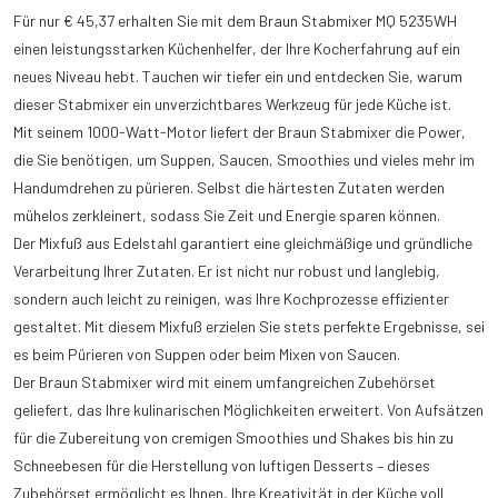
Für nur € 45,37 erhalten Sie mit dem Braun Stabmixer MQ 5235WH
einen leistungsstarken Küchenhelfer, der Ihre Kocherfahrung auf ein
neues Niveau hebt. Tauchen wir tiefer ein und entdecken Sie, warum
dieser Stabmixer ein unverzichtbares Werkzeug für jede Küche ist.
Mit seinem 1000-Watt-Motor liefert der Braun Stabmixer die Power,
die Sie benötigen, um Suppen, Saucen, Smoothies und vieles mehr im
Handumdrehen zu pürieren. Selbst die härtesten Zutaten werden
mühelos zerkleinert, sodass Sie Zeit und Energie sparen können.
Der Mixfuß aus Edelstahl garantiert eine gleichmäßige und gründliche
Verarbeitung Ihrer Zutaten. Er ist nicht nur robust und langlebig,
sondern auch leicht zu reinigen, was Ihre Kochprozesse effizienter
gestaltet. Mit diesem Mixfuß erzielen Sie stets perfekte Ergebnisse, sei
es beim Pürieren von Suppen oder beim Mixen von Saucen.
Der Braun Stabmixer wird mit einem umfangreichen Zubehörset
geliefert, das Ihre kulinarischen Möglichkeiten erweitert. Von Aufsätzen
für die Zubereitung von cremigen Smoothies und Shakes bis hin zu
Schneebesen für die Herstellung von luftigen Desserts – dieses
Zubehörset ermöglicht es Ihnen, Ihre Kreativität in der Küche voll