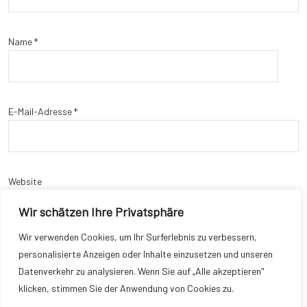
Name
*
E-Mail-Adresse
*
Website
Wir schätzen Ihre Privatsphäre
Wir verwenden Cookies, um Ihr Surferlebnis zu verbessern,
personalisierte Anzeigen oder Inhalte einzusetzen und unseren
Name, E-Mail-Adresse und Website in diesem Browser für meinen
Datenverkehr zu analysieren. Wenn Sie auf „Alle akzeptieren"
nächsten Kommentar speichern.
klicken, stimmen Sie der Anwendung von Cookies zu.