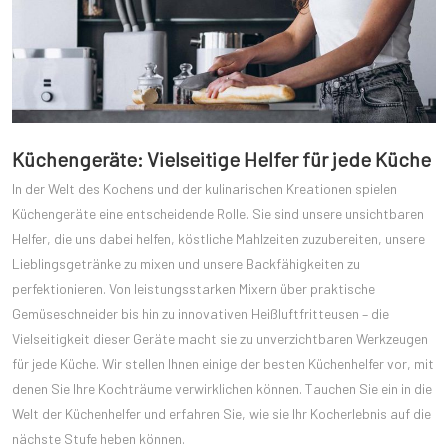
Küchengeräte: Vielseitige Helfer für jede Küche
In der Welt des Kochens und der kulinarischen Kreationen spielen
Küchengeräte eine entscheidende Rolle. Sie sind unsere unsichtbaren
Helfer, die uns dabei helfen, köstliche Mahlzeiten zuzubereiten, unsere
Lieblingsgetränke zu mixen und unsere Backfähigkeiten zu
perfektionieren. Von leistungsstarken Mixern über praktische
Gemüseschneider bis hin zu innovativen Heißluftfritteusen – die
Vielseitigkeit dieser Geräte macht sie zu unverzichtbaren Werkzeugen
für jede Küche. Wir stellen Ihnen einige der besten Küchenhelfer vor, mit
denen Sie Ihre Kochträume verwirklichen können. Tauchen Sie ein in die
Welt der Küchenhelfer und erfahren Sie, wie sie Ihr Kocherlebnis auf die
nächste Stufe heben können.