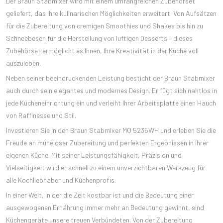
Der Braun Stabmixer wird mit einem umfangreichen Zubehörset
geliefert, das Ihre kulinarischen Möglichkeiten erweitert. Von Aufsätzen
für die Zubereitung von cremigen Smoothies und Shakes bis hin zu
Schneebesen für die Herstellung von luftigen Desserts – dieses
Zubehörset ermöglicht es Ihnen, Ihre Kreativität in der Küche voll
auszuleben.
Neben seiner beeindruckenden Leistung besticht der Braun Stabmixer
auch durch sein elegantes und modernes Design. Er fügt sich nahtlos in
jede Kücheneinrichtung ein und verleiht Ihrer Arbeitsplatte einen Hauch
von Raffinesse und Stil.
Investieren Sie in den Braun Stabmixer MQ 5235WH und erleben Sie die
Freude an müheloser Zubereitung und perfekten Ergebnissen in Ihrer
eigenen Küche. Mit seiner Leistungsfähigkeit, Präzision und
Vielseitigkeit wird er schnell zu einem unverzichtbaren Werkzeug für
alle Kochliebhaber und Küchenprofis.
In einer Welt, in der die Zeit kostbar ist und die Bedeutung einer
ausgewogenen Ernährung immer mehr an Bedeutung gewinnt, sind
Küchengeräte unsere treuen Verbündeten. Von der Zubereitung