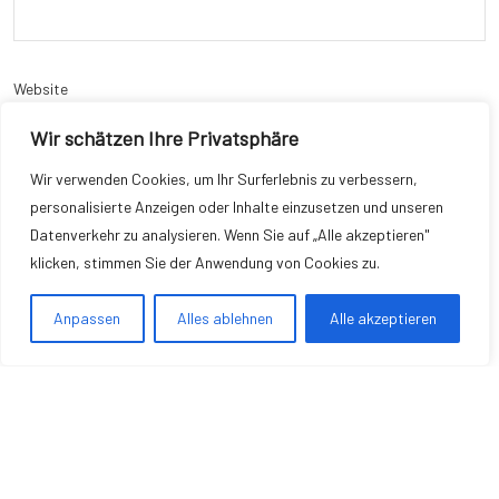
Website
Wir schätzen Ihre Privatsphäre
Wir verwenden Cookies, um Ihr Surferlebnis zu verbessern,
personalisierte Anzeigen oder Inhalte einzusetzen und unseren
Name, E-Mail-Adresse und Website in diesem Browser für meinen
Datenverkehr zu analysieren. Wenn Sie auf „Alle akzeptieren"
nächsten Kommentar speichern.
klicken, stimmen Sie der Anwendung von Cookies zu.
Anpassen
Alles ablehnen
Alle akzeptieren