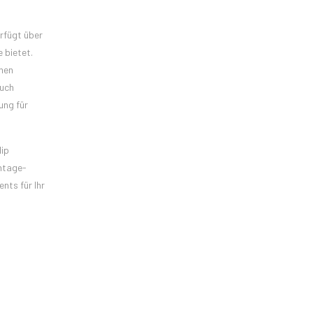
erfügt über
 bietet.
inen
auch
ung für
lip
intage-
nts für Ihr