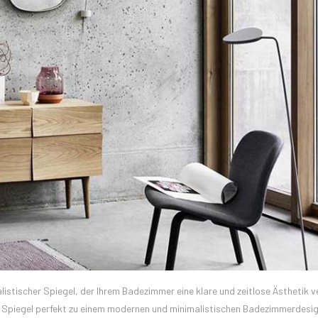
stischer Spiegel, der Ihrem Badezimmer eine klare und zeitlose Ästhetik ver
 Spiegel perfekt zu einem modernen und minimalistischen Badezimmerdesig