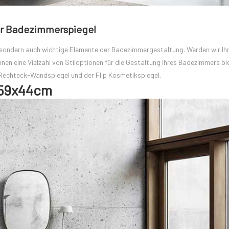
für Badezimmerspiegel
 sondern auch wichtige Elemente der Badezimmergestaltung. Werden wir Ihn
Ihnen eine Vielzahl von Stiloptionen für die Gestaltung Ihres Badezimmers bi
 Rechteck-Wandspiegel und der Flip Kosmetikspiegel.
 59x44cm