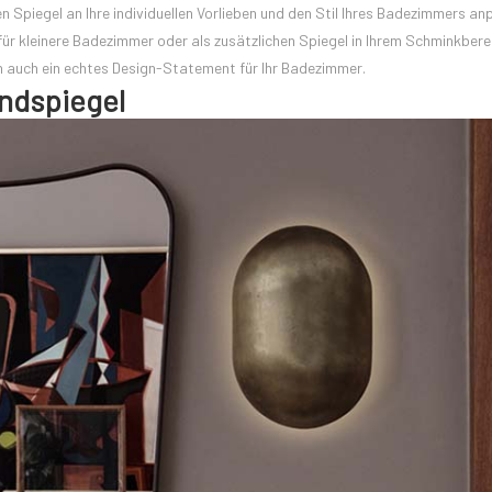
n Spiegel an Ihre individuellen Vorlieben und den Stil Ihres Badezimmers a
ür kleinere Badezimmer oder als zusätzlichen Spiegel in Ihrem Schminkberei
rn auch ein echtes Design-Statement für Ihr Badezimmer.
ndspiegel