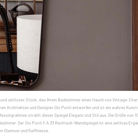
es und zeitloses Stück, das Ihrem Badezimmer einen Hauch von Vintage-Cha
hen Architekten und Designer Gio Ponti entworfen und ist ein wahres Kunstw
essingrahmen strahlt dieser Spiegel Eleganz und Stil aus. Die Größe von 
ezimmer. Der Gio Ponti F.A.33 Rechteck-Wandspiegel ist eine zeitlose Ergä
on Glamour und Raffinesse.