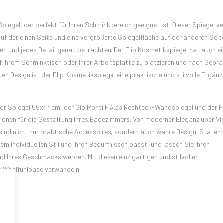
 Spiegel, der perfekt für Ihren Schminkbereich geeignet ist. Dieser Spiegel v
uf der einen Seite und eine vergrößerte Spiegelfläche auf der anderen Seite
n und jedes Detail genau betrachten. Der Flip Kosmetikspiegel hat auch e
f Ihrem Schminktisch oder Ihrer Arbeitsplatte zu platzieren und nach Gebr
n Design ist der Flip Kosmetikspiegel eine praktische und stilvolle Ergänz
or Spiegel 59x44cm, der Gio Ponti F.A.33 Rechteck-Wandspiegel und der F
ptionen für die Gestaltung Ihres Badezimmers. Von moderner Eleganz über V
l sind nicht nur praktische Accessoires, sondern auch wahre Design-Stateme
m individuellen Stil und Ihren Bedürfnissen passt, und lassen Sie Ihren
d Ihres Geschmacks werden. Mit diesen einzigartigen und stilvollen
e Wohlfühloase verwandeln.