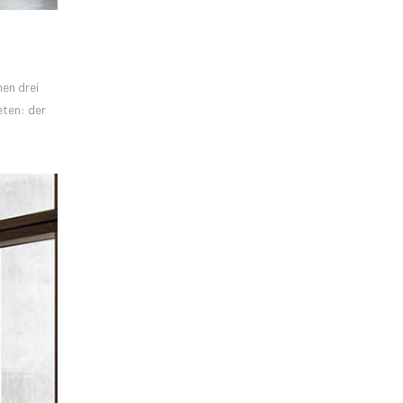
en drei
eten: der