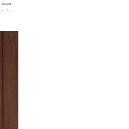
npassen
ch. Der