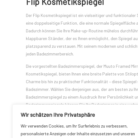
Flip Kosmetikspiegel
Der Flip Kosmetikspiegel ist ein vielseitiger und funktionaler
eine doppelseitige Funktion, die eine normale Spiegelfläche a
Dadurch können Sie Ihre Make-up-Routine mühelos durchführe
klappbaren Ständer, der es Ihnen ermöglicht, den Spiegel au
platzsparend zu verstauen. Mit seinem modernen und schlichte
jeden Badezimmerbereich.
Die vorgestellten Badezimmerspiegel, der Muuto Framed Mirr
Kosmetikspiegel, bieten Ihnen eine breite Palette von Stilo
Charme bis hin zu praktischer Funktionalität – diese Spiege
Badezimmer. Wählen Sie denjenigen aus, der am besten zu Ihre
Badezimmerspiegel zu einem Ausdruck Ihrer Persönlichkeit un
Badezimmerspiegeln können Sie Ihr Badezimmer in eine wahr
Wir schätzen Ihre Privatsphäre
Wir verwenden Cookies, um Ihr Surferlebnis zu verbessern,
personalisierte Anzeigen oder Inhalte einzusetzen und unseren