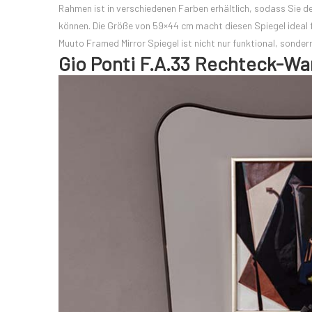
Rahmen ist in verschiedenen Farben erhältlich, sodass Sie de
können. Die Größe von 59×44 cm macht diesen Spiegel ideal f
Muuto Framed Mirror Spiegel ist nicht nur funktional, sonde
Gio Ponti F.A.33 Rechteck-Wa