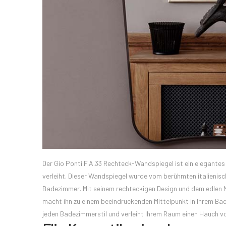
Der Gio Ponti F.A.33 Rechteck-Wandspiegel ist ein elegant
verleiht. Dieser Wandspiegel wurde vom berühmten italienisc
Badezimmer. Mit seinem rechteckigen Design und dem edlen M
macht ihn zu einem beeindruckenden Mittelpunkt in Ihrem Bad
jeden Badezimmerstil und verleiht Ihrem Raum einen Hauch v