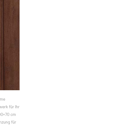
rme
erk für Ihr
100×70 cm
nzung für