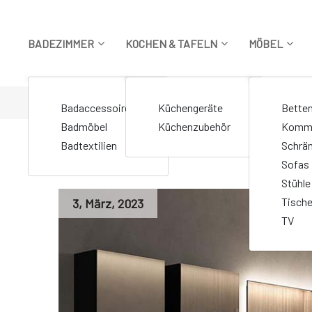
Zum
Inhalt
springen
BADEZIMMER
KOCHEN & TAFELN
MÖBEL
STARTSEITE
>
Markierte Beiträge "Framed Mirror Spiegel"
Badaccessoires
Küchengeräte
Bette
Badmöbel
Küchenzubehör
Komm
Badtextilien
Schrä
Sofas
Stühle
Tisch
3
,
März
,
2023
TV