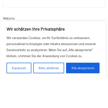
Website
Wir schätzen Ihre Privatsphäre
Wir verwenden Cookies, um Ihr Surferlebnis zu verbessern,
personalisierte Anzeigen oder Inhalte einzusetzen und unseren
Name, E-Mail-Adresse und Website in diesem Browser für meinen
Datenverkehr zu analysieren. Wenn Sie auf „Alle akzeptieren"
nächsten Kommentar speichern.
klicken, stimmen Sie der Anwendung von Cookies zu.
Anpassen
Alles ablehnen
Alle akzeptieren