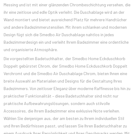
Messing und ist mit einer glänzenden Chrombeschichtung versehen, die
ihr eine zeitlose und edle Optik verleiht. Die Duschablage wird an der
Wand montiert und bietet ausreichend Platz für mehrere Handtücher
und andere Badezimmerutensilien. Mit ihrem schlanken und modernen
Design fügt sich die Smedbo Air Duschablage nahtlos in jedes
Badezimmerdesign ein und verleiht Ihrem Badezimmer eine ordentliche
und organisierte Atmosphäre.
Die vorgestellten Badetuchhalter, der Smedbo Home Eckduschkorb
Doppelt gebürstet Chrom, der Smedbo Home Eckduschkorb Doppelt
Verchromt und die Smedbo Air Duschablage Chrom, bieten Ihnen eine
breite Auswahl an Materialien und Designs für die Gestaltung Ihres
Badezimmers. Von zeitloser Eleganz über moderne Raffinesse bis hin zu
praktischer Funktionalität – diese Badetuchhalter sind nicht nur
praktische Aufbewahrungslösungen, sondern auch stilvolle
Accessoires, die Ihrem Badezimmer eine exklusive Note verleihen.
Wählen Sie denjenigen aus, der am besten zu Ihrem individuellen Stil
und Ihren Bedürfnissen passt, und lassen Sie Ihren Badetuchhalter zu
einem Ausdruck Ihrer Persönlichkeit und Ihres Geschmacks werden. Mit