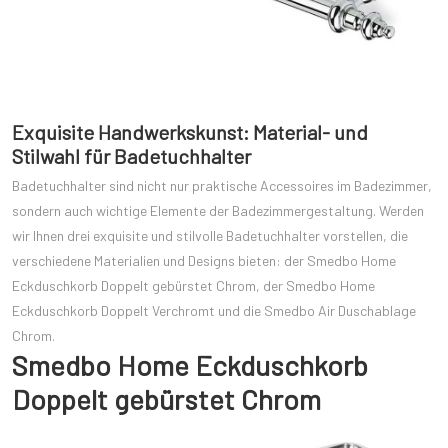
Exquisite Handwerkskunst: Material- und
Stilwahl für Badetuchhalter
Badetuchhalter sind nicht nur praktische Accessoires im Badezimmer,
sondern auch wichtige Elemente der Badezimmergestaltung. Werden
wir Ihnen drei exquisite und stilvolle Badetuchhalter vorstellen, die
verschiedene Materialien und Designs bieten: der Smedbo Home
Eckduschkorb Doppelt gebürstet Chrom, der Smedbo Home
Eckduschkorb Doppelt Verchromt und die Smedbo Air Duschablage
Chrom.
Smedbo Home Eckduschkorb
Doppelt gebürstet Chrom