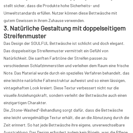
stellt sicher, dass die Produkte hohe Sicherheits- und
Umweltstandards erfüllen. Nutzer können diese Bettwäsche mit
gutem Gewissen in ihrem Zuhause verwenden.
3. Natürliche Gestaltung mit doppelseitigem
Streifenmuster
Das Design der SOULFUL Bettwäsche ist schlicht und doch elegant.
Das doppelseitige Streifenmuster vermittelt ein Gefühl von
Natürlichkeit. Die sanften Farbtöne der Streifen passen zu
verschiedenen Schlafzimmerstilen und verleihen dem Raum eine frische
Note. Das Material wurde durch ein spezielles Verfahren behandelt, das
eine leichte natürliche Faltenstruktur aufweist und so einen lässigen,
vintagehaften Look kreiert. Diese Textur verbessert nicht nur die
visuelle Anziehungskraft, sondern verleiht der Bettwäsche auch einen
einzigartigen Charakter.
Die „Stone-Washed“-Behandlung sorgt dafür, dass die Bettwäsche
eine leicht unregelmäßige Textur erhält, die an die Abnutzung durch die
Zeit erinnert. So hat jede Bettwäsche ihre eigene, unverwechselbare
Ausstrahlung. Das Design erfordert zudem kein Bügeln, was die Pflege