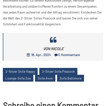
Besondere suchen. Es vereint kunstvolles Design, hervorragende
Verarbeitung und unübertroffenen Komfort zu einem Gesamtpaket,
das jeden Raum aufwertet und den Alltag verschönert. Entdecken Sie
die Welt des 2-Sitzer Sofas Peacock und lassen Sie sich von seiner
Schönheit und Funktionalität begeistern.
VON NICOLE
18, Apr., 2024
0
Kommentare
2-Sitzer Sofa Happy
,
2-Sitzer Sofa Peacock
,
Lounge-Sofa Zoe
,
Sofa Avon
,
Sofa Baltimore
Schreibe einen Kommentar