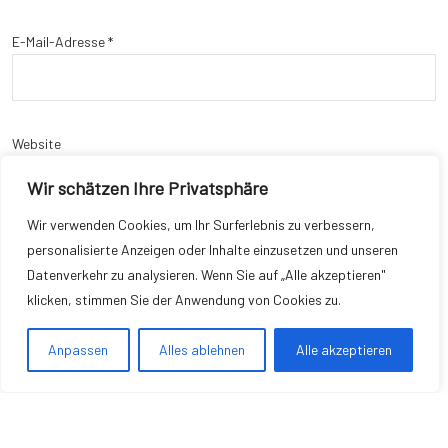
E-Mail-Adresse
*
Website
Wir schätzen Ihre Privatsphäre
Wir verwenden Cookies, um Ihr Surferlebnis zu verbessern,
personalisierte Anzeigen oder Inhalte einzusetzen und unseren
Name, E-Mail-Adresse und Website in diesem Browser für meinen
Datenverkehr zu analysieren. Wenn Sie auf „Alle akzeptieren"
nächsten Kommentar speichern.
klicken, stimmen Sie der Anwendung von Cookies zu.
Anpassen
Alles ablehnen
Alle akzeptieren