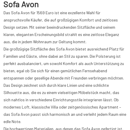
Sofa Avon
Das Sofa Avon für 1569 Euro ist eine exzellente Wahl für
anspruchsvolle Käufer, die auf großzügigen Komfort und zeitloses
Design setzen. Mit seiner beeindruckenden Sitzfläche und seinem
klaren, eleganten Erscheinungsbild strahlt es eine zeitlose Eleganz
aus, die in jedem Wohnraum zur Geltung kommt.
Die großzügige Sitzfläche des Sofa Avon bietet ausreichend Platz für
Familien und Gäste, ohne dabei an Stil zu sparen. Die Polsterung ist
perfekt ausbalanciert, um sowohl Komfort als auch Unterstützung zu
bieten, egal ob Sie sich für einen gemütlichen Fernsehabend
entspannen oder gesellige Abende mit Freunden verbringen möchten.
Das Design zeichnet sich durch klare Linien und eine schlichte
Silhouette aus, die es zu einem vielseitigen Möbelstück macht, das
sich nahtlos in verschiedene Einrichtungsstile integrieren lässt. Ob
modernes Loft, klassische Villa oder zeitgenössisches Apartment –
das Sofa Avon passt sich harmonisch an und verleiht jedem Raum eine
edle Note.
Die hochwertigen Materialien, aus denen das Sofa Avon gefertigt ist,