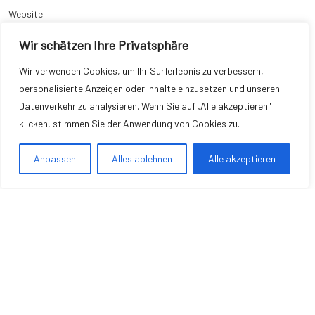
Website
Wir schätzen Ihre Privatsphäre
Wir verwenden Cookies, um Ihr Surferlebnis zu verbessern,
personalisierte Anzeigen oder Inhalte einzusetzen und unseren
Name, E-Mail-Adresse und Website in diesem Browser für meinen
Datenverkehr zu analysieren. Wenn Sie auf „Alle akzeptieren"
nächsten Kommentar speichern.
klicken, stimmen Sie der Anwendung von Cookies zu.
Anpassen
Alles ablehnen
Alle akzeptieren
Copyright © 2026 Wohnung Einrichten
Impressum
|