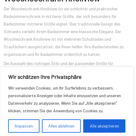
Der Woscheschrank Knollview ist ein schlichter und praktischer
Badezimmerschrank in mittlerer Größe, der sich besonders für
Badezimmer mittlerer Größe eignet. Das traditionelle Design des
Schranks verleiht Ihrem Badezimmer eine klassische Eleganz. Der
Woscheschrank Knollview ist mit mehreren Schubladen und
Staufächern ausgestattet, die Ihnen helfen, Ihre Badeutensilien zu
organisieren und Ihr Badezimmer ordentlich zu halten.
Die Auswahl des richtigen Stils und der passenden Größe für
Badezimmerschränke ist entscheidend. Sie müssen Ihre
Wir schätzen Ihre Privatsphäre
Badezimmergröße, persönlichen Vorlieben und
Aufbewahrungsbedürfnisse berücksichtigen. Wir hoffen, dass sie Ihnen
Wir verwenden Cookies, um Ihr Surferlebnis zu verbessern,
als Referenz und Inspiration für Ihren Einkauf dienen können. Ganz
personalisierte Anzeigen oder Inhalte einzusetzen und unseren
gleich, ob Sie einen modernen, traditionellen oder schlichten Stil
Datenverkehr zu analysieren. Wenn Sie auf „Alle akzeptieren"
bevorzugen, auf dem Markt finden Sie sicherlich den passenden
klicken, stimmen Sie der Anwendung von Cookies zu.
Badezimmerschrank, der Ihr Badezimmer funktional und ästhetisch
bereichert.
Anpassen
Alles ablehnen
Alle akzeptieren