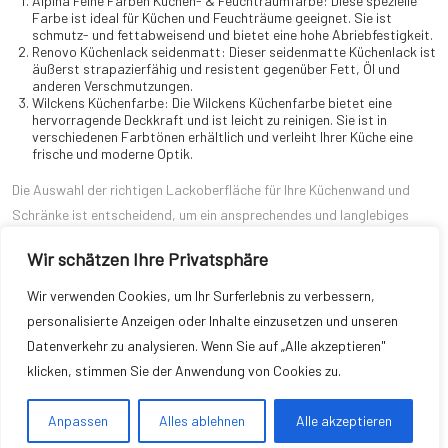
Alpina Feine Farben Küchen- & Feuchtraumfarbe: Diese spezielle
Farbe ist ideal für Küchen und Feuchträume geeignet. Sie ist
schmutz- und fettabweisend und bietet eine hohe Abriebfestigkeit.
Renovo Küchenlack seidenmatt: Dieser seidenmatte Küchenlack ist
äußerst strapazierfähig und resistent gegenüber Fett, Öl und
anderen Verschmutzungen.
Wilckens Küchenfarbe: Die Wilckens Küchenfarbe bietet eine
hervorragende Deckkraft und ist leicht zu reinigen. Sie ist in
verschiedenen Farbtönen erhältlich und verleiht Ihrer Küche eine
frische und moderne Optik.
Die Auswahl der richtigen Lackoberfläche für Ihre Küchenwand und
Schränke ist entscheidend, um ein ansprechendes und langlebiges
Finish zu erzielen. Berücksichtigen Sie den Stil Ihrer Küche, Ihr Budget
Wir schätzen Ihre Privatsphäre
und den Pflegeaufwand, den Sie bereit sind zu investieren. Empfohlene
Produkte wie Alpina Feine Farben Küchen- & Feuchtraumfarbe,
Wir verwenden Cookies, um Ihr Surferlebnis zu verbessern,
Renovo Küchenlack seidenmatt und Wilckens Küchenfarbe bieten
personalisierte Anzeigen oder Inhalte einzusetzen und unseren
hervorragende Ergebnisse und halten Ihre Küche über lange Zeit in
Datenverkehr zu analysieren. Wenn Sie auf „Alle akzeptieren"
bestem Zustand. Wählen Sie die Lackoberfläche, die am besten zu
klicken, stimmen Sie der Anwendung von Cookies zu.
Ihren Bedürfnissen und Vorlieben passt, und genießen Sie eine
wunderschön gestaltete und funktionale Küche!
Anpassen
Alles ablehnen
Alle akzeptieren