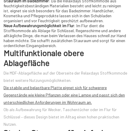
Stauraum im Badezimmer
: Da die Relaxdays Stoffkommode aus
feuchtigkeitsbeständigen Materialien besteht und leicht zu reinigen
ist, eignet sie sich besonders für das Badezimmer. Handtücher,
Kosmetika und Pflegeprodukte lassen sich in den Schubladen
organisiert und vor Feuchtigkeit geschützt aufbewahren.
Neue Aufbewahrungsmöglichkeit im Flur
: Im Flur dient die
Stoffkommode als Ablage für Schlüssel, Regenschirme und andere
alltägliche Dinge, die man beim Verlassen des Hauses schnell zur Hand
haben möchte. Sie schafft zusätzlichen Stauraum und sorgt für einen
ordentlichen Eingangsbereich.
Multifunktionale obere
Ablagefläche
Die MDF-Ablagefläche auf der Oberseite der Relaxdays Stoffkommode
bietet weitere Nutzungsmöglichkeiten.
Die stabile und belastbare Platte eignet sich für schwerere
Gegenstände wie kleine Pflanzen oder eine Lampe und passt sich den
unterschiedlichen Anforderungen im Wohnraum an.
Ob als Aufbewahrung für Wecker, Taschentücher oder im Flur für
Schlüssel – dieses Design bietet im Alltag einen hohen praktischen
Nutzen.