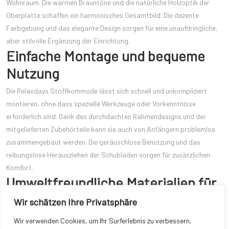
Wohnraum. Die warmen Brauntöne und die natürliche Holzoptik der
Oberplatte schaffen ein harmonisches Gesamtbild. Die dezente
Farbgebung und das elegante Design sorgen für eine unaufdringliche,
aber stilvolle Ergänzung der Einrichtung.
Einfache Montage und bequeme
Nutzung
Die Relaxdays Stoffkommode lässt sich schnell und unkompliziert
montieren, ohne dass spezielle Werkzeuge oder Vorkenntnisse
erforderlich sind. Dank des durchdachten Rahmendesigns und der
mitgelieferten Zubehörteile kann sie auch von Anfängern problemlos
zusammengebaut werden. Die geräuschlose Benutzung und das
reibungslose Herausziehen der Schubladen sorgen für zusätzlichen
Komfort.
Umweltfreundliche Materialien für
eine gesunde Nutzung
Wir schätzen Ihre Privatsphäre
In Zeiten wachsendem Umweltbewusstseins besteht die
Wir verwenden Cookies, um Ihr Surferlebnis zu verbessern,