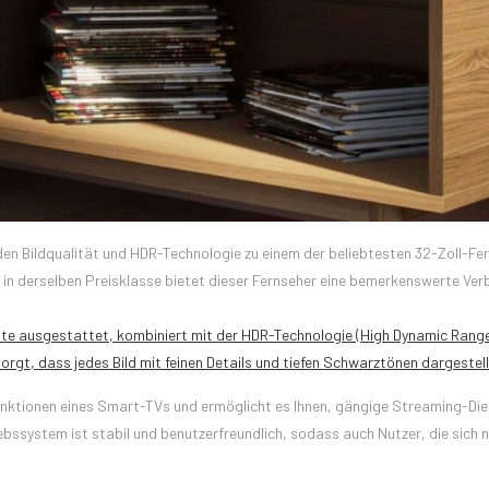
en Bildqualität und HDR-Technologie zu einem der beliebtesten 32-Zoll-Fe
n in derselben Preisklasse bietet dieser Fernseher eine bemerkenswerte Ve
ate ausgestattet, kombiniert mit der HDR-Technologie (High Dynamic Range)
rgt, dass jedes Bild mit feinen Details und tiefen Schwarztönen dargestell
unktionen eines Smart-TVs und ermöglicht es Ihnen, gängige Streaming-Die
bssystem ist stabil und benutzerfreundlich, sodass auch Nutzer, die sich n