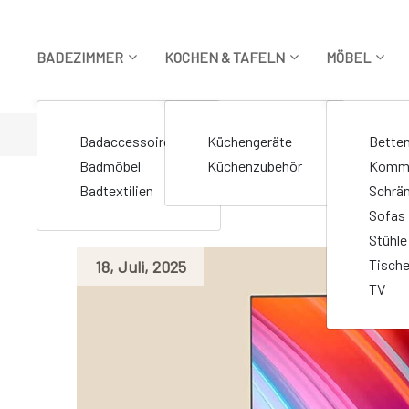
Zum
Inhalt
springen
BADEZIMMER
KOCHEN & TAFELN
MÖBEL
STARTSEITE
>
Markierte Beiträge "Smart TV"
Badaccessoires
Küchengeräte
Bette
Badmöbel
Küchenzubehör
Komm
Badtextilien
Schrä
Sofas
Stühle
Tisch
18
,
Juli
,
2025
TV