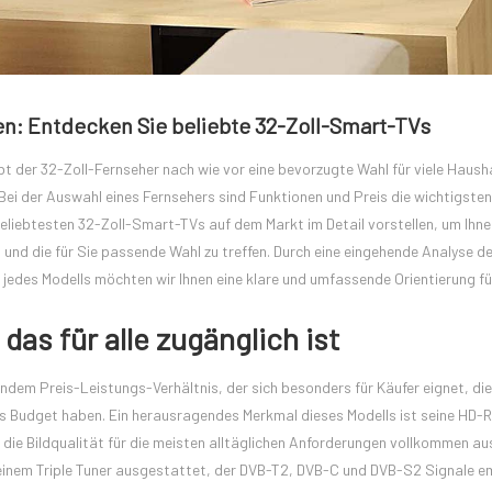
: Entdecken Sie beliebte 32-Zoll-Smart-TVs
t der 32-Zoll-Fernseher nach wie vor eine bevorzugte Wahl für viele Haush
Bei der Auswahl eines Fernsehers sind Funktionen und Preis die wichtigste
 beliebtesten 32-Zoll-Smart-TVs auf dem Markt im Detail vorstellen, um Ihnen
 und die für Sie passende Wahl zu treffen. Durch eine eingehende Analyse de
jedes Modells möchten wir Ihnen eine klare und umfassende Orientierung für
das für alle zugänglich ist
ndem Preis-Leistungs-Verhältnis, der sich besonders für Käufer eignet, di
tes Budget haben. Ein herausragendes Merkmal dieses Modells ist seine HD-
die Bildqualität für die meisten alltäglichen Anforderungen vollkommen aus
it einem Triple Tuner ausgestattet, der DVB-T2, DVB-C und DVB-S2 Signale 