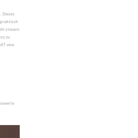
. Dieses
 praktisch
hl steuern
eos zu
4KT eine
enswerte