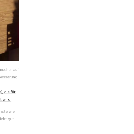
rnseher auf
rbesserung
, die für
t wird.
nste wie
icht gut