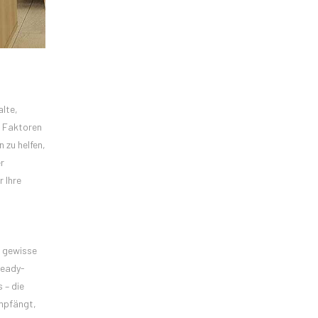
alte,
n Faktoren
 zu helfen,
r
 Ihre
e gewisse
Ready-
 – die
empfängt,