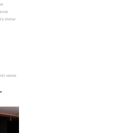
ie
siver
äts immer
mit seiner
-