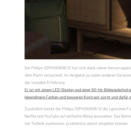
Der Philips 32PHS6808/12 hat sich dank seiner hervorragend
dem Markt entwickelt. Im Vergleich zu vielen anderen Geräte
der visuellen Erfahrung.
Er ist mit einem LED-Display und einer 60-Hz-Bildwiederholr
lebendigere Farben und besseren Kontrast sorgt und dafür so
Zusätzlich bietet der Philips 32PHS6808/12 die typischen F
Netflix und YouTube auf einfache Weise anzusehen. Das Betrie
mit Technik auskennen, problemlos damit umgehen können.