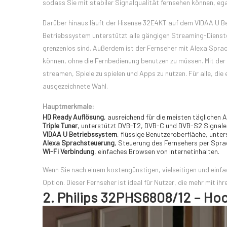
sodass Sie mit stabiler Signalqualität fernsehen können, eg
Darüber hinaus läuft der Hisense 32E4KT auf dem VIDAA U Be
Betriebssystem unterstützt alle gängigen Streaming-Dienste
grenzenlos sind. Außerdem ist der Fernseher mit Alexa Spr
können, ohne die Fernbedienung benutzen zu müssen. Mit der 
streamen, Spiele zu spielen und Apps zu nutzen. Für alle, die
ausgezeichnete Wahl.
Hauptmerkmale:
HD Ready Auflösung
, ausreichend für die meisten täglichen 
Triple Tuner
, unterstützt DVB-T2, DVB-C und DVB-S2 Signale
VIDAA U Betriebssystem
, flüssige Benutzeroberfläche, unte
Alexa Sprachsteuerung
, Steuerung des Fernsehers per Spra
Wi-Fi Verbindung
, einfaches Browsen von Internetinhalten.
Wenn Sie nach einem kostengünstigen, vielseitigen und einf
Option. Dieser Fernseher ist ideal für Nutzer, die mehr mit 
2. Philips 32PHS6808/12 – Hoc