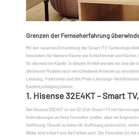
Grenzen der Fernseherfahrung überwinden
Mit der rasanten Entwicklung der Smart-TV-Technologie bleib
besonders für kleinere Räume wie Schlafzimmer und Küchen. 
für die meisten Käufer. In diesem Artikel werden wir drei der
die besten Modelle nach verschiedenen Kriterien zu verstehen
Leistung, Funktionen und des Preis-Leistungs-Verhältnisses 
Kaufentscheidung bieten.
1. Hisense 32E4KT – Smart TV, 
Der Hisense 32E4KT ist ein 32-Zoll-Smart-TV mit hervorrage
Anforderungen an ihren Fernseher stellen, aber ein begrenz
Auflösung. Obwohl es keine 4K-Auflösung unterstützt, reicht 
Bilder sind scharf und die Farben satt. Der Fernseher ist m