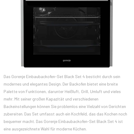
Das Gorenje Einbaubackofen-Set Black Set 4 besticht durch sein
modernes und elegantes Design. Der Backofen bietet eine breite
Palette von Funktionen, darunter Heißluft, Grill, Umluft und vieles
mehr. Mit seiner großen Kapazität und verschiedenen
Backeinstellungen können Sie problemlos eine Vielzahl von Gerichten
zubereiten. Das Set umfasst auch ein Kochfeld, das das Kochen noch
bequemer macht. Das Gorenje Einbaubackofen-Set Black Set 4 ist
eine ausgezeichnete Wahl für moderne Küchen.