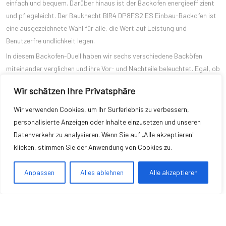
einfach und bequem. Darüber hinaus ist der Backofen energieeffizient
und pflegeleicht. Der Bauknecht BIR4 DP8FS2 ES Einbau-Backofen ist
eine ausgezeichnete Wahl für alle, die Wert auf Leistung und
Benutzerfre undlichkeit legen.
In diesem Backofen-Duell haben wir sechs verschiedene Backöfen
miteinander verglichen und ihre Vor- und Nachteile beleuchtet. Egal, ob
Sie sich für den Privileg PBWR6 OH5V2 IN mit Turn&Go-Funktion, den
Wir schätzen Ihre Privatsphäre
Bauknecht BIR4 DP8FS2 ES mit Pyrolyse, das Gorenje
Einbaubackofen-Set Black Set 4, den Samsung Dual Fan
Wir verwenden Cookies, um Ihr Surferlebnis zu verbessern,
NV70K2340BS/EG oder den Bauknecht BIR4 DP8FS2 ES entscheiden,
personalisierte Anzeigen oder Inhalte einzusetzen und unseren
Sie können sicher sein, dass Sie ein hochwertiges und
Datenverkehr zu analysieren. Wenn Sie auf „Alle akzeptieren"
leistungsstarkes Kochwerkzeug in Ihrer Küche haben. Wählen Sie den
klicken, stimmen Sie der Anwendung von Cookies zu.
Backofen, der am besten zu Ihren Bedürfnissen passt, und genießen
Sie kulinarische Genüsse in Ihrer eigenen Küche.
Anpassen
Alles ablehnen
Alle akzeptieren