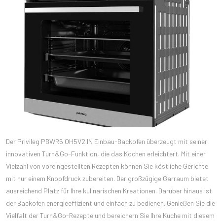
Der Privileg PBWR6 OH5V2 IN Einbau-Backofen überzeugt mit seiner
innovativen Turn&Go-Funktion, die das Kochen erleichtert. Mit einer
Vielzahl von voreingestellten Rezepten können Sie köstliche Gerichte
mit nur einem Knopfdruck zubereiten. Der großzügige Garraum bietet
ausreichend Platz für Ihre kulinarischen Kreationen. Darüber hinaus ist
der Backofen energieeffizient und einfach zu bedienen. Genießen Sie die
Vielfalt der Turn&Go-Rezepte und bereichern Sie Ihre Küche mit diesem