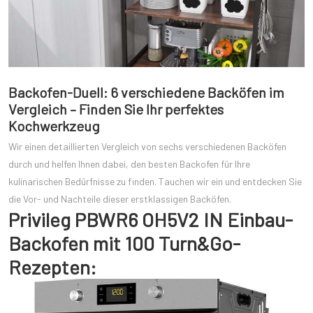
Backofen-Duell: 6 verschiedene Backöfen im
Vergleich – Finden Sie Ihr perfektes
Kochwerkzeug
Wir einen detaillierten Vergleich von sechs verschiedenen Backöfen
durch und helfen Ihnen dabei, den besten Backofen für Ihre
kulinarischen Bedürfnisse zu finden. Tauchen wir ein und entdecken Sie
die Vor- und Nachteile dieser erstklassigen Backöfen.
Privileg PBWR6 OH5V2 IN Einbau-
Backofen mit 100 Turn&Go-
Rezepten: