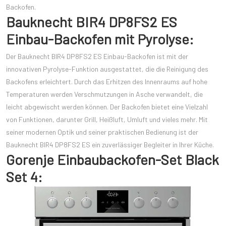
Backofen.
Bauknecht BIR4 DP8FS2 ES
Einbau-Backofen mit Pyrolyse:
Der Bauknecht BIR4 DP8FS2 ES Einbau-Backofen ist mit der
innovativen Pyrolyse-Funktion ausgestattet, die die Reinigung des
Backofens erleichtert. Durch das Erhitzen des Innenraums auf hohe
Temperaturen werden Verschmutzungen in Asche verwandelt, die
leicht abgewischt werden können. Der Backofen bietet eine Vielzahl
von Funktionen, darunter Grill, Heißluft, Umluft und vieles mehr. Mit
seiner modernen Optik und seiner praktischen Bedienung ist der
Bauknecht BIR4 DP8FS2 ES ein zuverlässiger Begleiter in Ihrer Küche.
Gorenje Einbaubackofen-Set Black
Set 4: