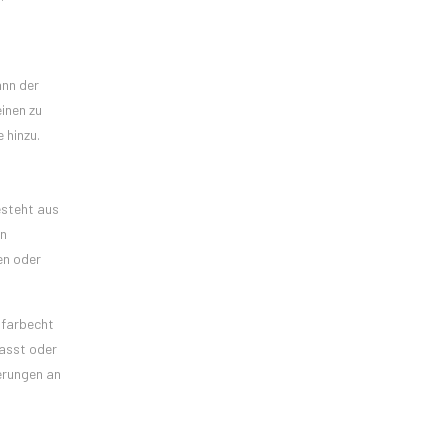
ann der
inen zu
 hinzu.
esteht aus
in
en oder
 farbecht
lasst oder
derungen an