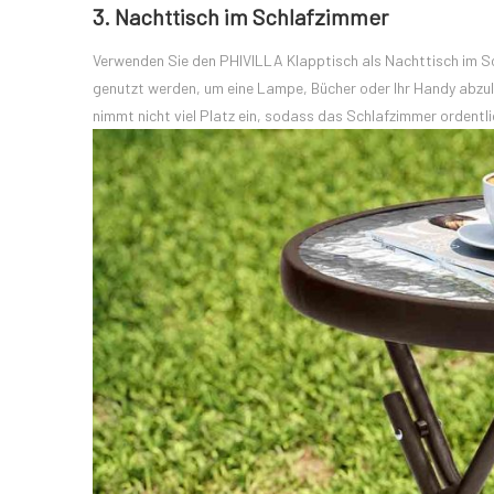
3. Nachttisch im Schlafzimmer
Verwenden Sie den PHIVILLA Klapptisch als Nachttisch im Sc
genutzt werden, um eine Lampe, Bücher oder Ihr Handy abzul
nimmt nicht viel Platz ein, sodass das Schlafzimmer ordentli