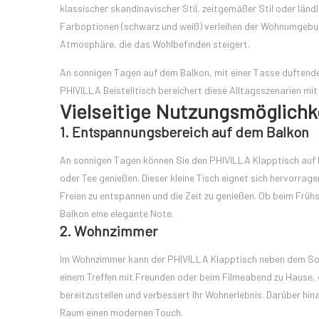
klassischer skandinavischer Stil, zeitgemäßer Stil oder ländli
Farboptionen (schwarz und weiß) verleihen der Wohnumgebung
Atmosphäre, die das Wohlbefinden steigert.
An sonnigen Tagen auf dem Balkon, mit einer Tasse duftende
PHIVILLA Beistelltisch bereichert diese Alltagsszenarien mi
Vielseitige Nutzungsmöglichk
1. Entspannungsbereich auf dem Balkon
An sonnigen Tagen können Sie den PHIVILLA Klapptisch auf 
oder Tee genießen. Dieser kleine Tisch eignet sich hervorrage
Freien zu entspannen und die Zeit zu genießen. Ob beim Frü
Balkon eine elegante Note.
2. Wohnzimmer
Im Wohnzimmer kann der PHIVILLA Klapptisch neben dem Sofa 
einem Treffen mit Freunden oder beim Filmeabend zu Hause, d
bereitzustellen und verbessert Ihr Wohnerlebnis. Darüber hin
Raum einen modernen Touch.