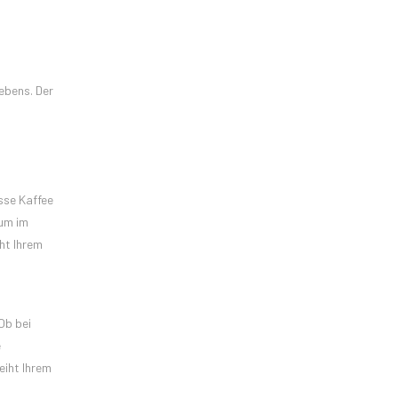
ebens. Der
sse Kaffee
 um im
ht Ihrem
Ob bei
e
eiht Ihrem