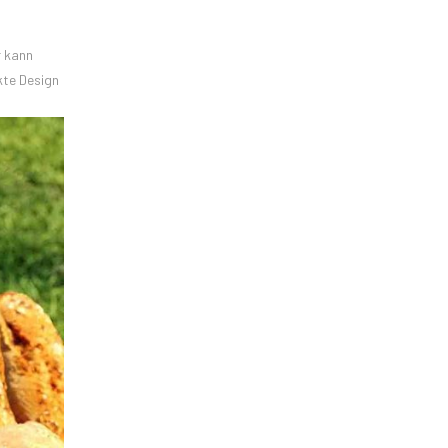
r kann
kte Design