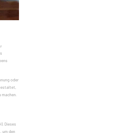
u
es
ebens
ohnung oder
gestaltet,
u machen.
). Dieses
s, um den