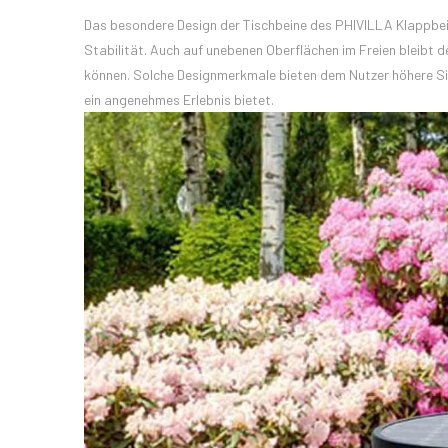
Das besondere Design der Tischbeine des PHIVILLA Klappbeist
Stabilität. Auch auf unebenen Oberflächen im Freien bleibt d
können. Solche Designmerkmale bieten dem Nutzer höhere Si
ein angenehmes Erlebnis bietet.