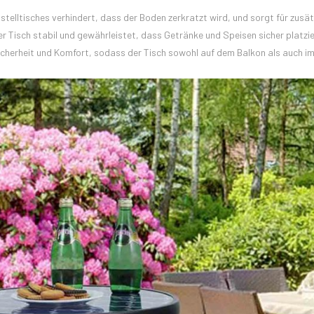
elltisches verhindert, dass der Boden zerkratzt wird, und sorgt für zusät
er Tisch stabil und gewährleistet, dass Getränke und Speisen sicher platzi
cherheit und Komfort, sodass der Tisch sowohl auf dem Balkon als auch i