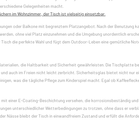
 verschiedene Gelegenheiten macht.
hern im Wohnzimmer, der Tisch ist vielseitig einsetzbar.
ohnungen oder Balkone mit begrenztem Platzangebot. Nach der Benutzung k
werden, ohne viel Platz einzunehmen und die Umgebung unordentlich ersche
ser Tisch die perfekte Wahl und fügt dem Outdoor-Leben eine gemütliche Note
terialien, die Haltbarkeit und Sicherheit gewährleisten. Die Tischplatte b
d auch im Freien nicht leicht zerbricht. Sicherheitsglas bietet nicht nur e
einigen, was die tägliche Pflege zum Kinderspiel macht. Egal ob Kaffeefleck
t mit einer E-Coating-Beschichtung versehen, die korrosionsbeständig und
rungen unterschiedlicher Wetterbedingungen zu trotzen, ohne dass er verb
oder Nässe bleibt der Tisch in einwandfreiem Zustand und erfüllt die Anfor