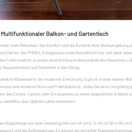
 Multifunktionaler Balkon- und Gartentisch
immer mehr Menschen, den Komfort und die Ästhetik ihrer Wohnumgebung z
nd Gärten. Der PHIVILLA klappbare runde Beistelltisch hat sich dank sein
en Funktionalität zu einem unverzichtbaren Bestandteil des häuslichen L
t Bequemlichkeit und Schönheit in den Alltag.
beliebte Möbelwahl in der modernen Einrichtung. Egal ob in einer kleinen W
ohnraum eine moderne Note und Praktikabilität. Jedes Detail ist sorgfältig 
ment des Essens, Lesens oder Entspannens zu einem angenehmen Erlebnis z
hs zweifellos das tägliche Leben bereichern.
es Klappdesign mit einer Gesamtgröße von 46 cm (L) x 46 cm (B) x 48 cm (H
 Transport und die Aufbewahrung. Es genügt ein einfacher Klappmechanismu