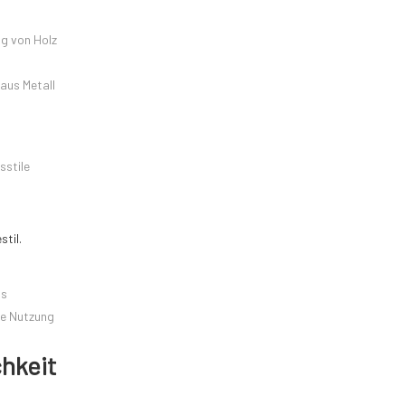
ng von Holz
aus Metall
sstile
stil.
as
ie Nutzung
chkeit