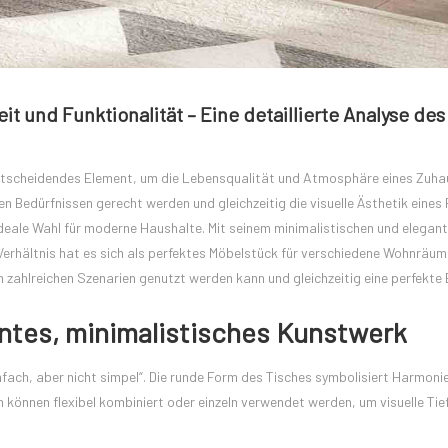
t und Funktionalität – Eine detaillierte Analyse des
 entscheidendes Element, um die Lebensqualität und Atmosphäre eines Zuha
 Bedürfnissen gerecht werden und gleichzeitig die visuelle Ästhetik eine
deale Wahl für moderne Haushalte. Mit seinem minimalistischen und elegant
Verhältnis hat es sich als perfektes Möbelstück für verschiedene Wohnräum
n zahlreichen Szenarien genutzt werden kann und gleichzeitig eine perfekte
antes, minimalistisches Kunstwerk
fach, aber nicht simpel“. Die runde Form des Tisches symbolisiert Harmoni
n können flexibel kombiniert oder einzeln verwendet werden, um visuelle Tie