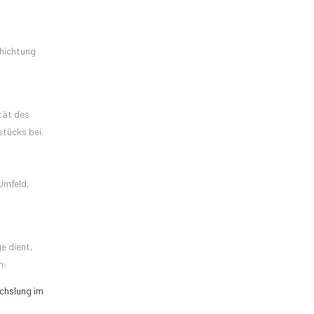
chichtung
tät des
stücks bei.
Umfeld,
e dient,
n:
echslung im