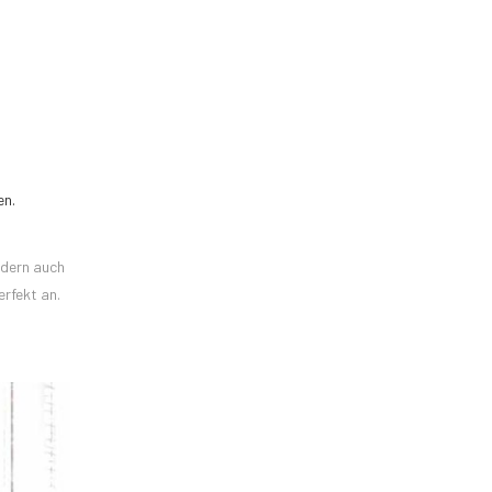
en.
ndern auch
rfekt an.