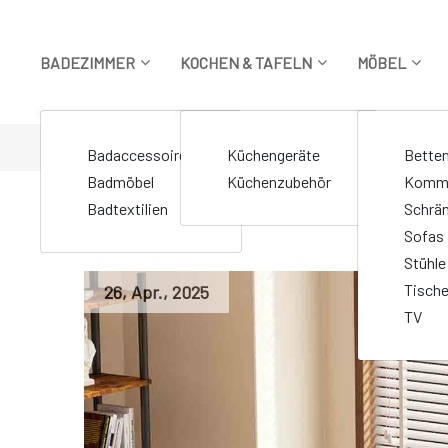
Zum
Inhalt
springen
BADEZIMMER
KOCHEN & TAFELN
MÖBEL
STARTSEITE
>
Markierte Beiträge "Rund Couchtisch"
Badaccessoires
Küchengeräte
Bette
Badmöbel
Küchenzubehör
Komm
Badtextilien
Schrä
Sofas
Stühle
Tisch
26
,
Apr.
,
2025
TV