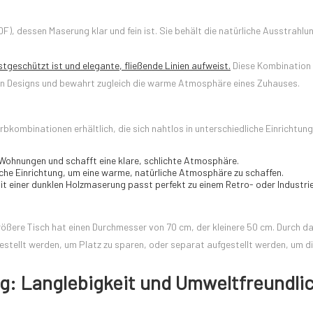
), dessen Maserung klar und fein ist. Sie behält die natürliche Ausstrahlu
tgeschützt ist und elegante, fließende Linien aufweist.
Diese Kombination 
chen Designs und bewahrt zugleich die warme Atmosphäre eines Zuhauses.
bkombinationen erhältlich, die sich nahtlos in unterschiedliche Einrichtung
e Wohnungen und schafft eine klare, schlichte Atmosphäre.
iche Einrichtung, um eine warme, natürliche Atmosphäre zu schaffen.
it einer dunklen Holzmaserung passt perfekt zu einem Retro- oder Industrie
ößere Tisch hat einen Durchmesser von 70 cm, der kleinere 50 cm. Durch d
estellt werden, um Platz zu sparen, oder separat aufgestellt werden, um d
ng: Langlebigkeit und Umweltfreundli