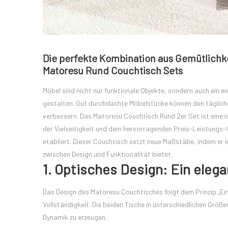
Die perfekte Kombination aus Gemütlichkei
Matoresu Rund Couchtisch Sets
Möbel sind nicht nur funktionale Objekte, sondern auch ein
gestalten. Gut durchdachte Möbelstücke können den täglichen
verbessern. Das Matoresu Couchtisch Rund 2er Set ist eine i
der Vielseitigkeit und dem hervorragenden Preis-Leistungs-
etabliert. Dieser Couchtisch setzt neue Maßstäbe, indem er i
zwischen Design und Funktionalität bietet.
1. Optisches Design: Ein eleg
Das Design des Matoresu Couchtisches folgt dem Prinzip „Ein
Vollständigkeit. Die beiden Tische in unterschiedlichen Größe
Dynamik zu erzeugen.