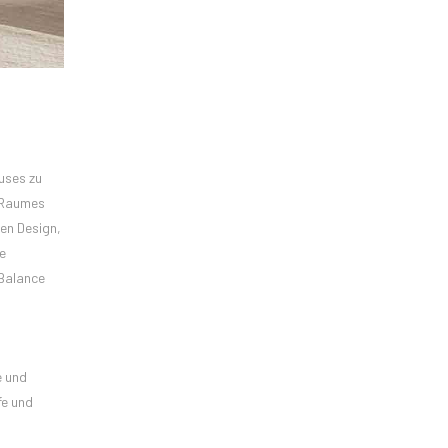
uses zu
s Raumes
en Design,
e
 Balance
e und
fe und