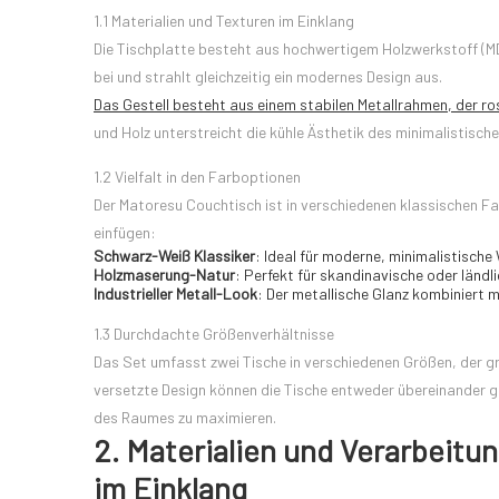
1.1 Materialien und Texturen im Einklang
Die Tischplatte besteht aus hochwertigem Holzwerkstoff (MDF
bei und strahlt gleichzeitig ein modernes Design aus.
Das Gestell besteht aus einem stabilen Metallrahmen, der ros
und Holz unterstreicht die kühle Ästhetik des minimalistis
1.2 Vielfalt in den Farboptionen
Der Matoresu Couchtisch ist in verschiedenen klassischen Far
einfügen:
Schwarz-Weiß Klassiker
: Ideal für moderne, minimalistisch
Holzmaserung-Natur
: Perfekt für skandinavische oder ländl
Industrieller Metall-Look
: Der metallische Glanz kombiniert m
1.3 Durchdachte Größenverhältnisse
Das Set umfasst zwei Tische in verschiedenen Größen, der gr
versetzte Design können die Tische entweder übereinander g
des Raumes zu maximieren.
2. Materialien und Verarbeitu
im Einklang