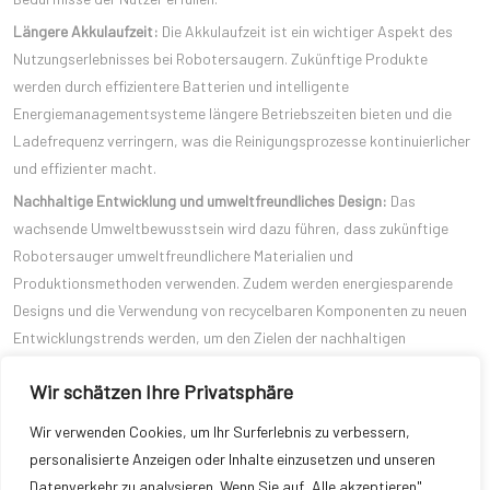
Längere Akkulaufzeit:
Die Akkulaufzeit ist ein wichtiger Aspekt des
Nutzungserlebnisses bei Robotersaugern. Zukünftige Produkte
werden durch effizientere Batterien und intelligente
Energiemanagementsysteme längere Betriebszeiten bieten und die
Ladefrequenz verringern, was die Reinigungsprozesse kontinuierlicher
und effizienter macht.
Nachhaltige Entwicklung und umweltfreundliches Design:
Das
wachsende Umweltbewusstsein wird dazu führen, dass zukünftige
Robotersauger umweltfreundlichere Materialien und
Produktionsmethoden verwenden. Zudem werden energiesparende
Designs und die Verwendung von recycelbaren Komponenten zu neuen
Entwicklungstrends werden, um den Zielen der nachhaltigen
Entwicklung gerecht zu werden.
Wir schätzen Ihre Privatsphäre
Stärkere Anpassungsfähigkeit:
Zukünftige Robotersauger werden in
der Lage sein, sich an eine Vielzahl von Bodenbelägen und häuslichen
Wir verwenden Cookies, um Ihr Surferlebnis zu verbessern,
Umgebungen anzupassen, einschließlich verschiedener
personalisierte Anzeigen oder Inhalte einzusetzen und unseren
Bodenmaterialien, Möbelanordnungen und der Aktivitäten der
Datenverkehr zu analysieren. Wenn Sie auf „Alle akzeptieren"