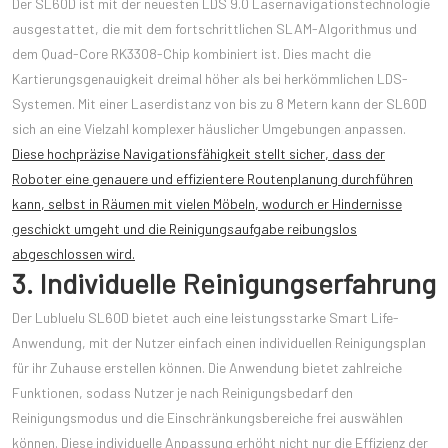
Der SL60D ist mit der neuesten LDS 9.0 Lasernavigationstechnologie
ausgestattet, die mit dem fortschrittlichen SLAM-Algorithmus und
dem Quad-Core RK3308-Chip kombiniert ist. Dies macht die
Kartierungsgenauigkeit dreimal höher als bei herkömmlichen LDS-
Systemen. Mit einer Laserdistanz von bis zu 8 Metern kann der SL60D
sich an eine Vielzahl komplexer häuslicher Umgebungen anpassen.
Diese hochpräzise Navigationsfähigkeit stellt sicher, dass der
Roboter eine genauere und effizientere Routenplanung durchführen
kann, selbst in Räumen mit vielen Möbeln, wodurch er Hindernisse
geschickt umgeht und die Reinigungsaufgabe reibungslos
abgeschlossen wird.
3. Individuelle Reinigungserfahrung
Der Lubluelu SL60D bietet auch eine leistungsstarke Smart Life-
Anwendung, mit der Nutzer einfach einen individuellen Reinigungsplan
für ihr Zuhause erstellen können. Die Anwendung bietet zahlreiche
Funktionen, sodass Nutzer je nach Reinigungsbedarf den
Reinigungsmodus und die Einschränkungsbereiche frei auswählen
können. Diese individuelle Anpassung erhöht nicht nur die Effizienz der