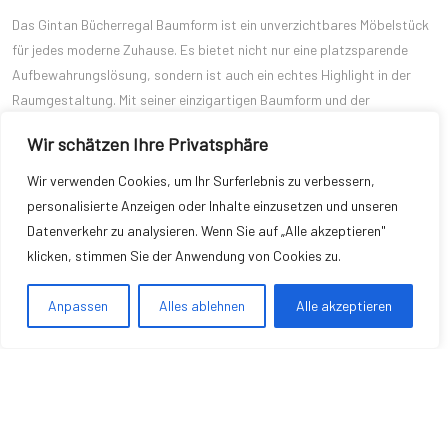
Das Gintan Bücherregal Baumform ist ein unverzichtbares Möbelstück
für jedes moderne Zuhause. Es bietet nicht nur eine platzsparende
Aufbewahrungslösung, sondern ist auch ein echtes Highlight in der
Raumgestaltung. Mit seiner einzigartigen Baumform und der
praktischen neun Ebenenstruktur sorgt es für Ordnung und bringt
Wir schätzen Ihre Privatsphäre
gleichzeitig natürliche Eleganz in Ihr Zuhause. Ob im Wohnzimmer,
Schlafzimmer oder Homeoffice – dieses Regal passt sich jedem Raum
Wir verwenden Cookies, um Ihr Surferlebnis zu verbessern,
perfekt an und erfüllt dabei alle funktionalen und ästhetischen
personalisierte Anzeigen oder Inhalte einzusetzen und unseren
Anforderungen. Mit seiner robusten Bauweise, der einfachen Montage
Datenverkehr zu analysieren. Wenn Sie auf „Alle akzeptieren"
und der Vielseitigkeit ist das Gintan Bücherregal Baumform die ideale
klicken, stimmen Sie der Anwendung von Cookies zu.
Wahl für alle, die nach einer modernen, praktischen und stilvollen
Aufbewahrungslösung suchen.
Anpassen
Alles ablehnen
Alle akzeptieren