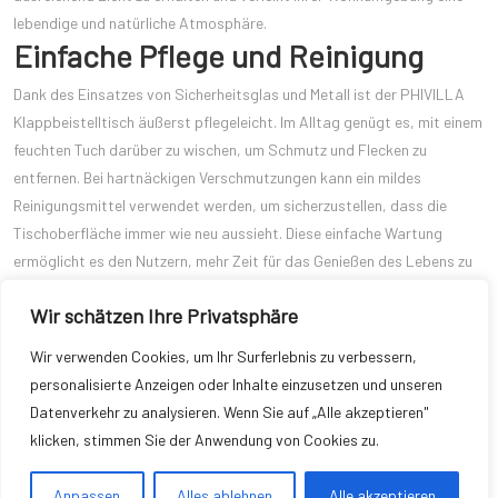
lebendige und natürliche Atmosphäre.
Einfache Pflege und Reinigung
Dank des Einsatzes von Sicherheitsglas und Metall ist der PHIVILLA
Klappbeistelltisch äußerst pflegeleicht. Im Alltag genügt es, mit einem
feuchten Tuch darüber zu wischen, um Schmutz und Flecken zu
entfernen. Bei hartnäckigen Verschmutzungen kann ein mildes
Reinigungsmittel verwendet werden, um sicherzustellen, dass die
Tischoberfläche immer wie neu aussieht. Diese einfache Wartung
ermöglicht es den Nutzern, mehr Zeit für das Genießen des Lebens zu
verwenden, anstatt sich mit aufwendigen Reinigungsarbeiten zu
Wir schätzen Ihre Privatsphäre
beschäftigen.
Der PHIVILLA Klappbeistelltisch ist somit nicht nur ein praktisches
Wir verwenden Cookies, um Ihr Surferlebnis zu verbessern,
Möbelstück, sondern auch eine stilvolle Bereicherung für jedes
personalisierte Anzeigen oder Inhalte einzusetzen und unseren
Zuhause. Seine hochwertige Verarbeitung, einfache Handhabung und
Datenverkehr zu analysieren. Wenn Sie auf „Alle akzeptieren"
vielseitigen Einsatzmöglichkeiten machen ihn zu einem idealen
klicken, stimmen Sie der Anwendung von Cookies zu.
Begleiter in der täglichen Nutzung. Ob im Innen- oder Außenbereich,
dieser Tisch wird garantiert viele Jahre Freude bereiten.
Anpassen
Alles ablehnen
Alle akzeptieren