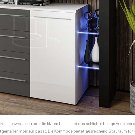
ven schwarzen Front. Die klaren Linien und das schlichte Design verleihen 
eitgemäßen Interieur passt. Die Kommode bietet ausreichend Stauraum für I