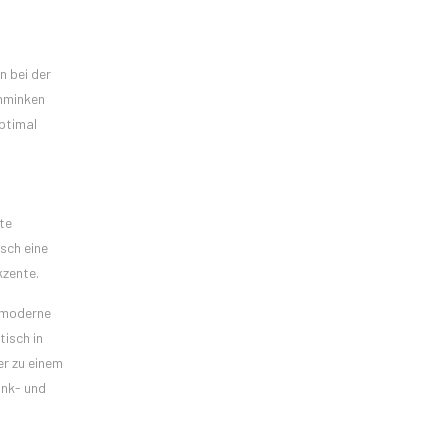
n bei der
chminken
optimal
te
sch eine
kzente.
e moderne
isch in
er zu einem
ink- und