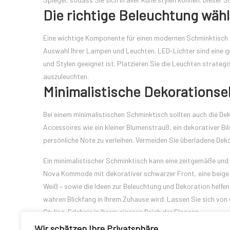
Die richtige Beleuchtung wäh
Eine wichtige Komponente für einen modernen Schminktisch is
Auswahl Ihrer Lampen und Leuchten. LED-Lichter sind eine gu
und Stylen geeignet ist. Platzieren Sie die Leuchten strateg
auszuleuchten.
Minimalistische Dekorations
Bei einem minimalistischen Schminktisch sollten auch die D
Accessoires wie ein kleiner Blumenstrauß, ein dekorativer B
persönliche Note zu verleihen. Vermeiden Sie überladene De
Ein minimalistischer Schminktisch kann eine zeitgemäße und 
Nova Kommode mit dekorativer schwarzer Front, eine beige
Weiß – sowie die Ideen zur Beleuchtung und Dekoration helfen 
wahren Blickfang in Ihrem Zuhause wird. Lassen Sie sich von
Styling-Erlebnis in Ihrem eigenen Reich der Eleganz.
Wir schätzen Ihre Privatsphäre