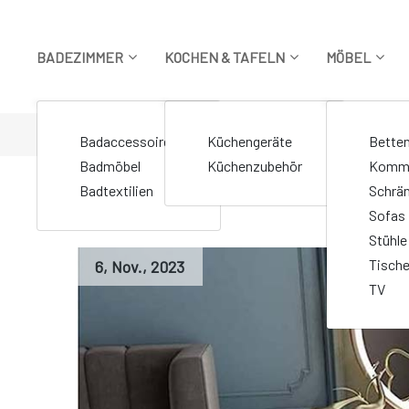
Zum
Inhalt
springen
BADEZIMMER
KOCHEN & TAFELN
MÖBEL
STARTSEITE
>
Markierte Beiträge "Minimalistische Dekorati
Badaccessoires
Küchengeräte
Bette
Badmöbel
Küchenzubehör
Komm
Badtextilien
Schrä
Sofas
Stühle
Tisch
6
,
Nov.
,
2023
TV