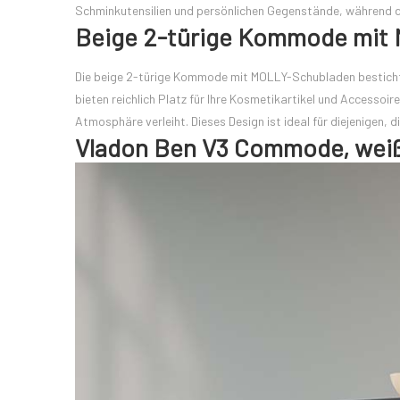
Schminkutensilien und persönlichen Gegenstände, während di
Beige 2-türige Kommode mit
Die beige 2-türige Kommode mit MOLLY-Schubladen besticht d
bieten reichlich Platz für Ihre Kosmetikartikel und Accesso
Atmosphäre verleiht. Dieses Design ist ideal für diejenigen, 
Vladon Ben V3 Commode, wei