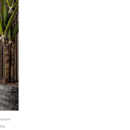
diesem
hre