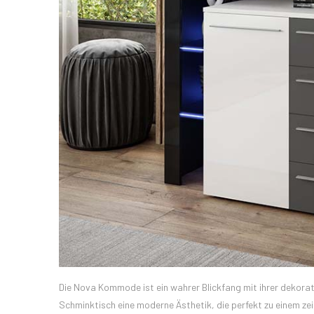
Die Nova Kommode ist ein wahrer Blickfang mit ihrer dekorati
Schminktisch eine moderne Ästhetik, die perfekt zu einem z