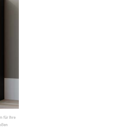
 für Ihre
roßen