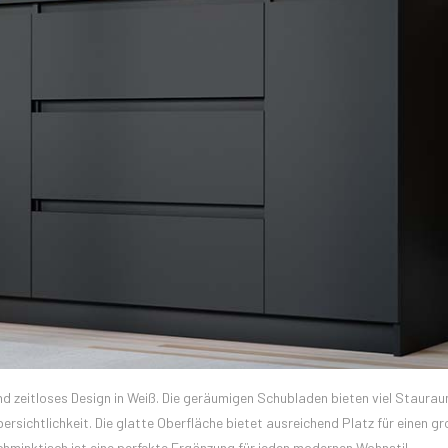
d zeitloses Design in Weiß. Die geräumigen Schubladen bieten viel Stauraum
ersichtlichkeit. Die glatte Oberfläche bietet ausreichend Platz für einen g
Schminktisch ist eine perfekte Ergänzung für jeden modernen Wohnstil.