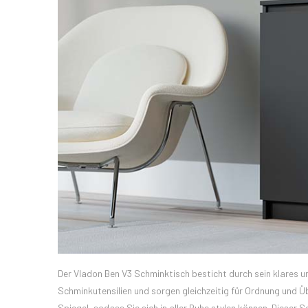
Der Vladon Ben V3 Schminktisch besticht durch sein klares un
Schminkutensilien und sorgen gleichzeitig für Ordnung und Üb
Spiegel, sodass Sie sich in aller Ruhe stylen können. Dieser 