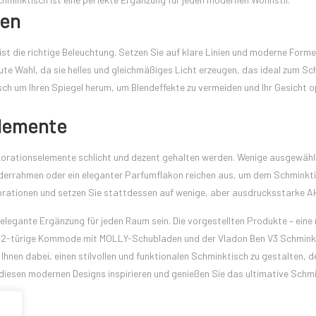
len
t die richtige Beleuchtung. Setzen Sie auf klare Linien und moderne Forme
te Wahl, da sie helles und gleichmäßiges Licht erzeugen, das ideal zum S
isch um Ihren Spiegel herum, um Blendeffekte zu vermeiden und Ihr Gesicht 
elemente
ekorationselemente schlicht und dezent gehalten werden. Wenige ausgewähl
ilderrahmen oder ein eleganter Parfumflakon reichen aus, um dem Schminkti
korationen und setzen Sie stattdessen auf wenige, aber ausdrucksstarke A
elegante Ergänzung für jeden Raum sein. Die vorgestellten Produkte – ein
 2-türige Kommode mit MOLLY-Schubladen und der Vladon Ben V3 Schminkt
Ihnen dabei, einen stilvollen und funktionalen Schminktisch zu gestalten, d
 diesen modernen Designs inspirieren und genießen Sie das ultimative Schm