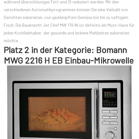
während überschüssiges Fett und Öl reduziert werden. Mit den
verschiedenen Automatikprogrammen können Sie eine Vielzahl von
Gerichten zubereiten, von gedämpftem Gemüse bis hin zu saftigem
Fisch. Die Bauknecht Jet Chef MW 179 IN ist definitiv ein Must-Have für
jeden Kochliebhaber, der gesunde und leckere Mahlzeiten zubereiten
möchte.
Platz 2 in der Kategorie: Bomann
MWG 2216 H EB Einbau-Mikrowelle