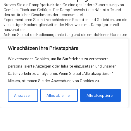
Nutzen Sie die Dampfgarfunktion für eine gesündere Zubereitung von
Gemüse, Fisch und Geflügel. Der Dampf bewahrt die Nährstoffe und
den natürlichen Geschmack der Lebensmittel.
Experimentieren Sie mit verschiedenen Rezepten und Gerichten, um die
vielseitigen Kochmöglichkeiten der Mikrowelle mit Dampfgarer voll
auszunutzen.
Achten Sie auf die Bedienungsanleitung und die empfohlenen Garzeiten
für verschiedene Lebensmittel, um optimale Ergebnisse zu erzielen.
Reinigen Sie die Mikrowelle regelmäßig, insbesondere nach dem
Wir schätzen Ihre Privatsphäre
Dampfgaren, um Ablagerungen und Gerüche zu vermeiden.
Mikrowellen mit Dampfgarer sind eine großartige Investition für jede
Wir verwenden Cookies, um Ihr Surferlebnis zu verbessern,
Küche, die es Ihnen ermöglicht, gesunde und leckere Mahlzeiten schnell
personalisierte Anzeigen oder Inhalte einzusetzen und unseren
und einfach zuzubereiten. Die Bauknecht Jet Chef MW 179 IN und die
Datenverkehr zu analysieren. Wenn Sie auf „Alle akzeptieren"
Bomann MWG 2216 H EB Einbau-Mikrowelle sind zwei herausragende
klicken, stimmen Sie der Anwendung von Cookies zu.
Modelle, die eine hervorragende Kochleistung und vielseitige
Funktionen bieten.
Anpassen
Alles ablehnen
Alle akzeptieren