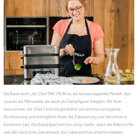
Die Bauknecht Jet Chef MW 179 IN ist ein herausragendes Modell, das
sowohl als Mikrowelle als auch als Dampfgarer fungiert. Mit ihrer
innovativen Jet Chef-Technologie bietet sie eine hervorragende
Kochleistung und ermöglicht Ihnen die Zubereitung von Gerichten in
kürzester Zeit. Die Dampfgarfunktion sorgt dafür, dass die Nährstoffe
und der natürliche Geschmack der Lebensmittel erhalten bleiben,