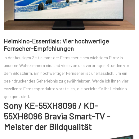
Heimkino-Essentials: Vier hochwertige
Fernseher-Empfehlungen
In der heutigen Zeit nimmt der Fernseher einen wichtigen Platz in
unseren Wohnzimmern ein, und viele von uns verbringen Stunden vor
dem Bildschirm. Ein hochwertiger Fernseher ist unerlässlich, um ein
beeindruckendes Seherlebnis zu gewährleisten. Werde ich Ihnen vier
exzellente Fernsehprodukte vorstellen, die perfekt für Ihr Heimkino
geeignet sind.
Sony KE-55XH8096 / KD-
55XH8096 Bravia Smart-TV –
Meister der Bildqualität