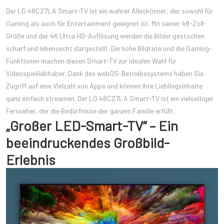
Der LG 48C27LA Smart-TV ist ein wahrer Alleskönner, der sowohl für
Gaming als auch für Entertainment geeignet ist. Mit seiner 48-Zoll-
Größe und der 4K Ultra HD-Auflösung werden die Bilder gestochen
scharf und lebensecht dargestellt. Die hohe Bildrate und die Gaming-
Funktionen machen diesen Smart-TV zur idealen Wahl für
Videospielliebhaber. Dank des webOS-Betriebssystems haben Sie
Zugriff auf eine Vielzahl von Apps und können Ihre Lieblingsinhalte
ganz einfach streamen. Der LG 48C27LA Smart-TV ist ein vielseitiger
Fernseher, der die Bedürfnisse der ganzen Familie erfüllt.
„Großer LED-Smart-TV“ – Ein
beeindruckendes Großbild-
Erlebnis