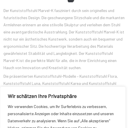
Der Kunststoffstuhl Marvel-K fasziniert durch sein originelles und
futuristisches Design. Die geschwungene Sitzschale und die markanten
Armlehnen erinnern an eine stilvolle Skulptur und verleihen dem Stuhl
eine avantgardistische Ausstrahlung. Der Kunststoffstuhl Marvel-K ist
nicht nur ein ästhetisches Kunstwerk, sondern auch ein bequemer und
ergonomischer Sitz. Die hochwertige Verarbeitung des Materials
gewährleistet Stabilität und Langlebigkeit. Der Kunststoffstuhl
Marvel-K ist die perfekte Wahl für alle, die in ihrer Einrichtung einen
Hauch von Innovation und Kreativität suchen.
Die präsentierten Kunststoffstuhl-Modelle – Kunststoffstuhl Flora,
Kunststoffstuhl Luna, Kunststoffstuhl Karea und Kunststoffstuhl
Marvel-K – verkörpern die schlichte Schönheit und moderne Ästhetik
Wir schätzen Ihre Privatsphäre
von Kunststoffmöbeln. Diese Stühle beweisen, dass Eleganz nicht
immer komplex sein muss, sondern oft in der Einfachheit und
Wir verwenden Cookies, um Ihr Surferlebnis zu verbessern,
Minimalismus liegt. Investieren Sie in einen dieser kunstvoll gestalteten
personalisierte Anzeigen oder Inhalte einzusetzen und unseren
Kunststoffstühle und bringen Sie zeitgenössischen Stil und zeitlose
Datenverkehr zu analysieren. Wenn Sie auf „Alle akzeptieren"
Eleganz in Ihre Räumlichkeiten. Lassen Sie sich von ihrer ästhetischen
klicken, stimmen Sie der Anwendung von Cookies zu.