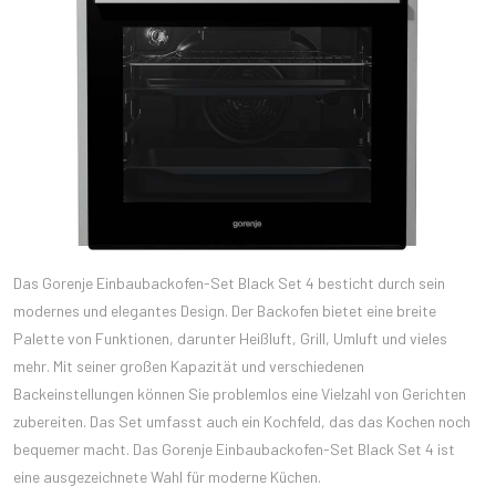
Das Gorenje Einbaubackofen-Set Black Set 4 besticht durch sein
modernes und elegantes Design. Der Backofen bietet eine breite
Palette von Funktionen, darunter Heißluft, Grill, Umluft und vieles
mehr. Mit seiner großen Kapazität und verschiedenen
Backeinstellungen können Sie problemlos eine Vielzahl von Gerichten
zubereiten. Das Set umfasst auch ein Kochfeld, das das Kochen noch
bequemer macht. Das Gorenje Einbaubackofen-Set Black Set 4 ist
eine ausgezeichnete Wahl für moderne Küchen.