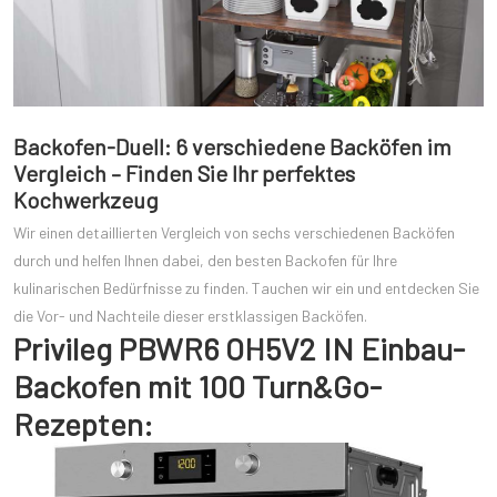
Backofen-Duell: 6 verschiedene Backöfen im
Vergleich – Finden Sie Ihr perfektes
Kochwerkzeug
Wir einen detaillierten Vergleich von sechs verschiedenen Backöfen
durch und helfen Ihnen dabei, den besten Backofen für Ihre
kulinarischen Bedürfnisse zu finden. Tauchen wir ein und entdecken Sie
die Vor- und Nachteile dieser erstklassigen Backöfen.
Privileg PBWR6 OH5V2 IN Einbau-
Backofen mit 100 Turn&Go-
Rezepten: