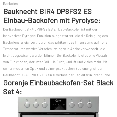
Backofen.
Bauknecht BIR4 DP8FS2 ES
Einbau-Backofen mit Pyrolyse:
Der Bauknecht BIR4 DP8FS2 ES Einbau-Backofen ist mit der
innovativen Pyrolyse-Funktion ausgestattet, die die Reinigung des
Backofens erleichtert. Durch das Erhitzen des Innenraums auf hohe
Temperaturen werden Verschmutzungen in Asche verwandelt, die
leicht abgewischt werden können. Der Backofen bietet eine Vielzahl
von Funktionen, darunter Grill, Heißluft, Umluft und vieles mehr. Mit
seiner modernen Optik und seiner praktischen Bedienung ist der
Bauknecht BIR4 DP8FS2 ES ein zuverlässiger Begleiter in Ihrer Küche.
Gorenje Einbaubackofen-Set Black
Set 4: