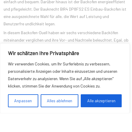
einfach und bequem. Darüber hinaus ist der Backofen energieeffizient
und pflegeleicht. Der Bauknecht BIR4 DP8FS2 ES Einbau-Backofen ist
eine ausgezeichnete Wahl für alle, die Wert auf Leistung und
Benutzerfre undlichkeit legen.
In diesem Backofen-Duell haben wir sechs verschiedene Backöfen
miteinander verglichen und ihre Vor- und Nachteile beleuchtet. Egal, ob
Sie sich für den Privileg PBWR6 OH5V2 IN mit Turn&Go-Funktion, den
Wir schätzen Ihre Privatsphäre
Bauknecht BIR4 DP8FS2 ES mit Pyrolyse, das Gorenje
Einbaubackofen-Set Black Set 4, den Samsung Dual Fan
Wir verwenden Cookies, um Ihr Surferlebnis zu verbessern,
NV70K2340BS/EG oder den Bauknecht BIR4 DP8FS2 ES entscheiden,
personalisierte Anzeigen oder Inhalte einzusetzen und unseren
Sie können sicher sein, dass Sie ein hochwertiges und
Datenverkehr zu analysieren. Wenn Sie auf „Alle akzeptieren"
leistungsstarkes Kochwerkzeug in Ihrer Küche haben. Wählen Sie den
klicken, stimmen Sie der Anwendung von Cookies zu.
Backofen, der am besten zu Ihren Bedürfnissen passt, und genießen
Sie kulinarische Genüsse in Ihrer eigenen Küche.
Anpassen
Alles ablehnen
Alle akzeptieren