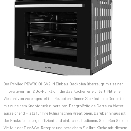
Der Privileg PBWR6 OH5V2 IN Einbau-Backofen überzeugt mit seiner
innovativen Turn&Go-Funktion, die das Kochen erleichtert. Mit einer
Vielzahl von voreingestellten Rezepten können Sie köstliche Gerichte
mit nur einem Knopfdruck zubereiten. Der großzügige Garraum bietet
ausreichend Platz für Ihre kulinarischen Kreationen. Darüber hinaus ist
der Backofen energieeffizient und einfach zu bedienen. Genießen Sie die
Vielfalt der Turn&Go-Rezepte und bereichern Sie Ihre Küche mit diesem