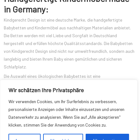
in Germany:
Kindgerecht Design ist eine deutsche Marke, die handgefertigte
Babybetten und Kindermöbel aus nachhaltigen Materialien anbietet.
Die Betten werden mit viel Liebe und Sorgfalt in Deutschland
hergestellt und erfüllen höchste Qualitätsstandards. Die Babybetten
von Kindgerecht Design sind nicht nur umweltfreundlich, sondern auch
langlebig und bieten Ihrem Baby einen gemütlichen und sicheren
Schlafplatz.
Die Auswahl eines ökologischen Babybettes ist eine
verantwortungsbewusste Entscheidung, die nicht nur Ihrem Baby,
Wir schätzen Ihre Privatsphäre
sondern auch der Umwelt zugutekommt. Die vorgestellten Marken,
BioKinder, Pinolino, sebra, oeuf, Bermbach Handcrafted und
Wir verwenden Cookies, um Ihr Surferlebnis zu verbessern,
Kindgerecht Design, bieten alle wunderschöne und nachhaltige
personalisierte Anzeigen oder Inhalte einzusetzen und unseren
Babybetten, die Ihren hohen Ansprüchen gerecht werden. Investieren
Datenverkehr zu analysieren. Wenn Sie auf „Alle akzeptieren"
Sie in eines dieser umweltfreundlichen Babybetten und schenken Sie
klicken, stimmen Sie der Anwendung von Cookies zu.
Ihrem Baby einen gemütlichen und sicheren Schlafplatz, den Sie mit
gutem Gewissen nutzen können.