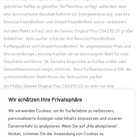
gebrühten Kaffee zu genießen. Die Maschine verfügt außerdem über
eine automatische Abschaltfunktion zur Energieeinsparung, was ihre
Benutzerfreundlichkeit und Umweltfreundlichkeit weiter verbessert.
Auf dem Markt erfreut sich die Senseo Original Plus CSA210/20 großer
Beliebtheit. Verbraucher schätzen ihre Benutzerfreundlichkeit,
Kaffeequalität und Umweltfreundlichkeit. Ihr angemessener Preis und
ihre zuverlässige Leistung machen sie zur bevorzugten Wahl für viele
Haushalte und Büros. Ob Sie hohe Ansprüche an Kaffee stellen oder
Umweltbewusstsein zeigen möchten, diese Kaffeemaschine erfüllt die
unterschiedlichen Bedürfnisse der Verbraucher perfekt.
Die Philips Senseo Original Plus CSA210/20 ist nicht nur eine
fortschrittliche Kaffeemaschine, sondern auch ein Symbol für Philips‘
Wir schätzen Ihre Privatsphäre
Engagement für Umweltschutz. Sie bietet Verbrauchern eine
hochwertige und nachhaltige Lösung für die Zubereitung von
Wir verwenden Cookies, um Ihr Surferlebnis zu verbessern,
Kaffeepads, kombiniert fortschrittliche Technologie,
personalisierte Anzeigen oder Inhalte einzusetzen und unseren
umweltfreundliche Materialwahl und eine praktische
Datenverkehr zu analysieren. Wenn Sie auf „Alle akzeptieren"
Benutzererfahrung. Wenn Sie ein Kaffeepad-Liebhaber sind, der Wert
klicken, stimmen Sie der Anwendung von Cookies zu.