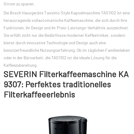
Strom zu sparen.
Die Bosch Hausgeräte Tassimo Style Kapselmaschine TAS1102 ist eine
herausragende vollautomatische Kaffeemaschine, die sich durch ihre
Funktionen, ihr Design und ihr Preis-Leistungs-Verhältnis auszeichnet.
Sie erfüllt nicht nur die Bedürfnisse moderner Kaffeetrinker, sondern
bietet durch innovative Technologie und Design auch eine
benutzerfreundliche Nutzungserfahrung. Ob im täglichen Familienleben
oder in der Büroarbeit, die TAS1102 ist die ideale Lösung für die
Kaffeezubereitung.
SEVERIN Filterkaffeemaschine KA
9307: Perfektes traditionelles
Filterkaffeeerlebnis