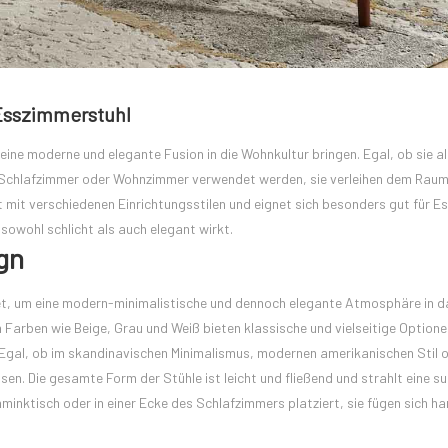
Esszimmerstuhl
ne moderne und elegante Fusion in die Wohnkultur bringen. Egal, ob sie al
 Schlafzimmer oder Wohnzimmer verwendet werden, sie verleihen dem Raum
 mit verschiedenen Einrichtungsstilen und eignet sich besonders gut für E
wohl schlicht als auch elegant wirkt.
gn
t, um eine modern-minimalistische und dennoch elegante Atmosphäre in d
n Farben wie Beige, Grau und Weiß bieten klassische und vielseitige Optione
. Egal, ob im skandinavischen Minimalismus, modernen amerikanischen Stil 
sen. Die gesamte Form der Stühle ist leicht und fließend und strahlt eine su
inktisch oder in einer Ecke des Schlafzimmers platziert, sie fügen sich h