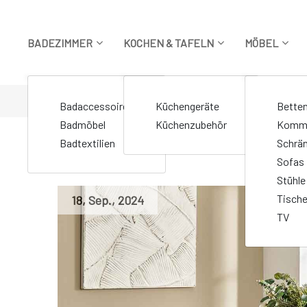
Zum
Inhalt
springen
BADEZIMMER
KOCHEN & TAFELN
MÖBEL
STARTSEITE
>
Markierte Beiträge "HULALA HOME"
Badaccessoires
Küchengeräte
Bette
Badmöbel
Küchenzubehör
Komm
Badtextilien
Schrä
Sofas
Stühle
Tisch
18
,
Sep.
,
2024
TV