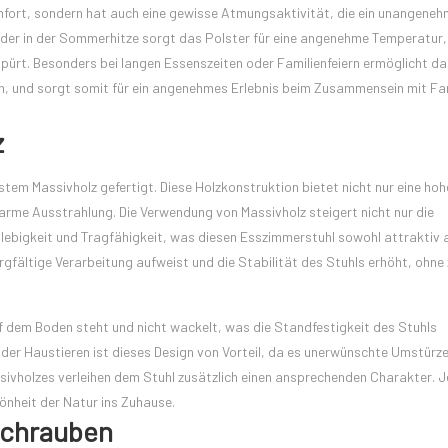
mfort, sondern hat auch eine gewisse Atmungsaktivität, die ein unangene
oder in der Sommerhitze sorgt das Polster für eine angenehme Temperatur
pürt. Besonders bei langen Essenszeiten oder Familienfeiern ermöglicht 
n, und sorgt somit für ein angenehmes Erlebnis beim Zusammensein mit Fa
z
m Massivholz gefertigt. Diese Holzkonstruktion bietet nicht nur eine hoh
warme Ausstrahlung. Die Verwendung von Massivholz steigert nicht nur die
ebigkeit und Tragfähigkeit, was diesen Esszimmerstuhl sowohl attraktiv 
orgfältige Verarbeitung aufweist und die Stabilität des Stuhls erhöht, ohne
uf dem Boden steht und nicht wackelt, was die Standfestigkeit des Stuhls
oder Haustieren ist dieses Design von Vorteil, da es unerwünschte Umstürz
sivholzes verleihen dem Stuhl zusätzlich einen ansprechenden Charakter. 
önheit der Natur ins Zuhause.
 Schrauben