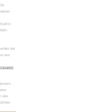
Die
iedenen
tuhl in
eiht.
erfekt der
ut aus,
entspannt
Nutzern,
eine
ht den
zliches