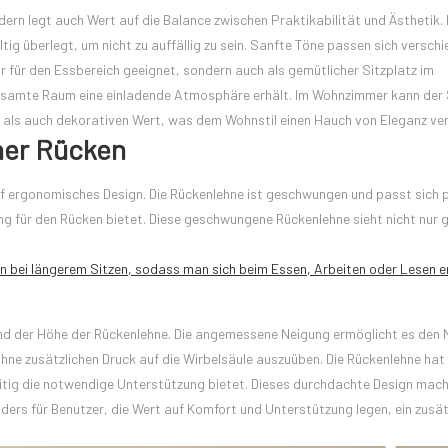
dern legt auch Wert auf die Balance zwischen Praktikabilität und Ästhetik. 
überlegt, um nicht zu auffällig zu sein. Sanfte Töne passen sich versch
r für den Essbereich geeignet, sondern auch als gemütlicher Sitzplatz im
samte Raum eine einladende Atmosphäre erhält. Im Wohnzimmer kann der S
t als auch dekorativen Wert, was dem Wohnstil einen Hauch von Eleganz verl
er Rücken
ergonomisches Design. Die Rückenlehne ist geschwungen und passt sich p
g für den Rücken bietet. Diese geschwungene Rückenlehne sieht nicht nur g
n bei längerem Sitzen, sodass man sich beim Essen, Arbeiten oder Lesen 
und der Höhe der Rückenlehne. Die angemessene Neigung ermöglicht es den 
hne zusätzlichen Druck auf die Wirbelsäule auszuüben. Die Rückenlehne hat 
hzeitig die notwendige Unterstützung bietet. Dieses durchdachte Design mac
ders für Benutzer, die Wert auf Komfort und Unterstützung legen, ein zusät