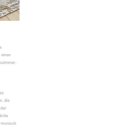
s
 einen
sszimmer,
as
n, die
oder
btile
armonisch