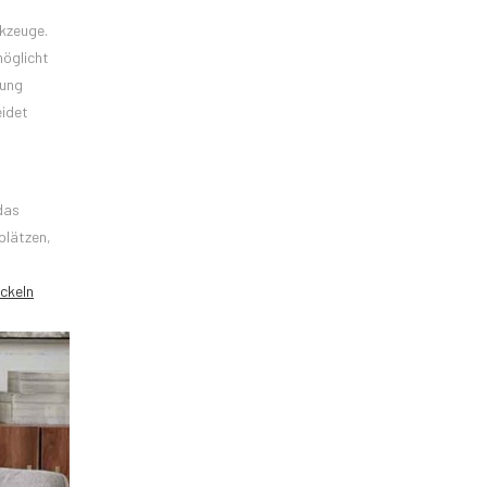
kzeuge.
möglicht
rung
eidet
das
plätzen,
ackeln