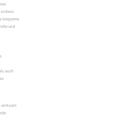
hmes
, sodass
das bequeme
milie und
e
als auch
 zu
e wirksam
Jede