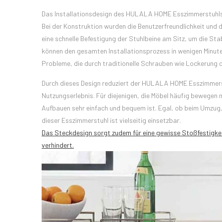
Das Installationsdesign des HULALA HOME Esszimmerstuhls i
Bei der Konstruktion wurden die Benutzerfreundlichkeit und 
eine schnelle Befestigung der Stuhlbeine am Sitz, um die Sta
können den gesamten Installationsprozess in wenigen Minute
Probleme, die durch traditionelle Schrauben wie Lockerung 
Durch dieses Design reduziert der HULALA HOME Esszimmerstu
Nutzungserlebnis. Für diejenigen, die Möbel häufig bewegen 
Aufbauen sehr einfach und bequem ist. Egal, ob beim Umzug,
dieser Esszimmerstuhl ist vielseitig einsetzbar.
Das Steckdesign sorgt zudem für eine gewisse Stoßfestigkeit
verhindert.