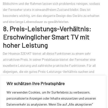
Bildschirm und der Rahmen lassen sich problemlos reinigen, sodass
der Fernseher stets in einwandfreiem Zustand bleibt. Dies ist
besonders wichtig, um das elegante Design des Geräts zu erhalten
und eine lange Lebensdauer zu gewährleisten.
8. Preis-Leistungs-Verhältnis:
Erschwinglicher Smart TV mit
hoher Leistung
Der Hisense 32E4KT bietet all diese Funktionen zu einem sehr
attraktiven Preis. In seiner Preisklasse bietet der Fernseher eine
exzellente Leistung und zahlreiche praktische Funktionen. Für all
diejenigen, die ein gutes Preis-Leistungs-Verhältnis suchen und
gleichzeitig eine hohe Qualität und vielseitige Smart-Funktionen
Wir schätzen Ihre Privatsphäre
schätzen, ist der Hisense 32E4KT eine der besten Optionen.
Dieser Fernseher eignet sich perfekt für den Einsatz im eigenen
Wir verwenden Cookies, um Ihr Surferlebnis zu verbessern,
Wohnzimmer, als Entertainmentcenter im Büro oder sogar in
personalisierte Anzeigen oder Inhalte einzusetzen und unseren
öffentlichen Einrichtungen wie Hotels. Mit seiner Kombination aus
Datenverkehr zu analysieren. Wenn Sie auf „Alle akzeptieren"