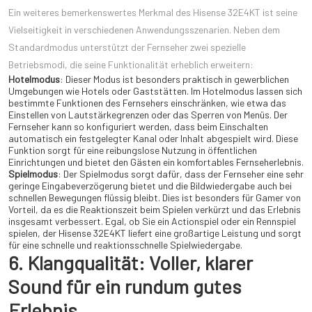
Ein weiteres bemerkenswertes Merkmal des Hisense 32E4KT ist seine
Vielseitigkeit in verschiedenen Anwendungsszenarien. Neben dem
Standardmodus unterstützt der Fernseher zwei spezielle
Betriebsmodi, die seine Funktionalität erheblich erweitern:
Hotelmodus
: Dieser Modus ist besonders praktisch in gewerblichen
Umgebungen wie Hotels oder Gaststätten. Im Hotelmodus lassen sich
bestimmte Funktionen des Fernsehers einschränken, wie etwa das
Einstellen von Lautstärkegrenzen oder das Sperren von Menüs. Der
Fernseher kann so konfiguriert werden, dass beim Einschalten
automatisch ein festgelegter Kanal oder Inhalt abgespielt wird. Diese
Funktion sorgt für eine reibungslose Nutzung in öffentlichen
Einrichtungen und bietet den Gästen ein komfortables Fernseherlebnis.
Spielmodus
: Der Spielmodus sorgt dafür, dass der Fernseher eine sehr
geringe Eingabeverzögerung bietet und die Bildwiedergabe auch bei
schnellen Bewegungen flüssig bleibt. Dies ist besonders für Gamer von
Vorteil, da es die Reaktionszeit beim Spielen verkürzt und das Erlebnis
insgesamt verbessert. Egal, ob Sie ein Actionspiel oder ein Rennspiel
spielen, der Hisense 32E4KT liefert eine großartige Leistung und sorgt
für eine schnelle und reaktionsschnelle Spielwiedergabe.
6. Klangqualität: Voller, klarer
Sound für ein rundum gutes
Erlebnis