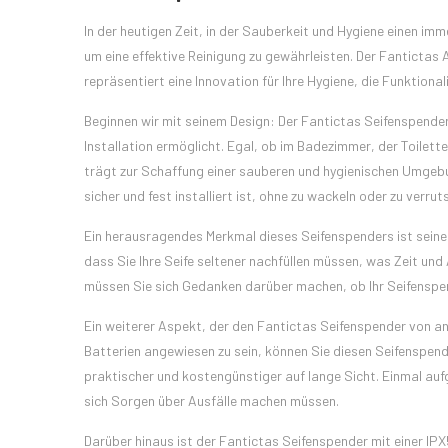
In der heutigen Zeit, in der Sauberkeit und Hygiene einen imm
um eine effektive Reinigung zu gewährleisten. Der Fantictas 
repräsentiert eine Innovation für Ihre Hygiene, die Funktional
Beginnen wir mit seinem Design: Der Fantictas Seifenspender
Installation ermöglicht. Egal, ob im Badezimmer, der Toilette
trägt zur Schaffung einer sauberen und hygienischen Umgeb
sicher und fest installiert ist, ohne zu wackeln oder zu verrut
Ein herausragendes Merkmal dieses Seifenspenders ist sein
dass Sie Ihre Seife seltener nachfüllen müssen, was Zeit und
müssen Sie sich Gedanken darüber machen, ob Ihr Seifenspende
Ein weiterer Aspekt, der den Fantictas Seifenspender von a
Batterien angewiesen zu sein, können Sie diesen Seifenspend
praktischer und kostengünstiger auf lange Sicht. Einmal aufg
sich Sorgen über Ausfälle machen müssen.
Darüber hinaus ist der Fantictas Seifenspender mit einer IP