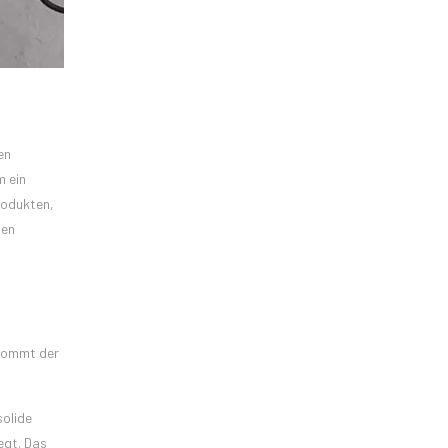
en
m ein
rodukten,
ten
 kommt der
solide
egt. Das