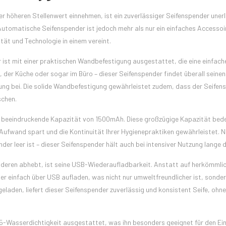
er höheren Stellenwert einnehmen, ist ein zuverlässiger Seifenspender unerl
Automatische Seifenspender ist jedoch mehr als nur ein einfaches Accessoir
ität und Technologie in einem vereint.
 ist mit einer praktischen Wandbefestigung ausgestattet, die eine einfach
, der Küche oder sogar im Büro – dieser Seifenspender findet überall seinen
ung bei. Die solide Wandbefestigung gewährleistet zudem, dass der Seifen
schen.
e beeindruckende Kapazität von 1500mAh. Diese großzügige Kapazität bed
 Aufwand spart und die Kontinuität Ihrer Hygienepraktiken gewährleistet. N
r leer ist – dieser Seifenspender hält auch bei intensiver Nutzung lange d
nderen abhebt, ist seine USB-Wiederaufladbarkeit. Anstatt auf herkömmli
er einfach über USB aufladen, was nicht nur umweltfreundlicher ist, sonde
eladen, liefert dieser Seifenspender zuverlässig und konsistent Seife, ohn
X5-Wasserdichtigkeit ausgestattet, was ihn besonders geeignet für den Ei