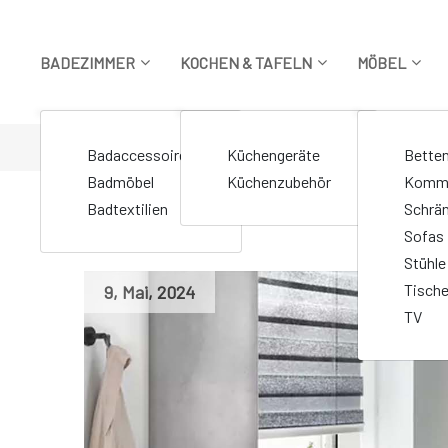
Zum
Inhalt
springen
BADEZIMMER
KOCHEN & TAFELN
MÖBEL
STARTSEITE
>
Markierte Beiträge "Handtuchhalter"
Badaccessoires
Küchengeräte
Bette
Badmöbel
Küchenzubehör
Komm
Badtextilien
Schrä
Sofas
Stühle
Tisch
9
,
Mai
,
2024
TV