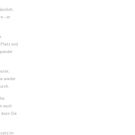
ässlich,
e – er
e
 Platz und
spender
eutet,
ie wieder
urch.
che
rn auch
e dass Sie
nsatz im