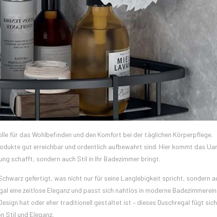
lle für das Wohlbefinden und den Komfort bei der täglichen Körperpflege.
eprodukte gut erreichbar und ordentlich aufbewahrt sind. Hier kommt das U
nung schafft, sondern auch Stil in Ihr Badezimmer bringt.
warz gefertigt, was nicht nur für seine Langlebigkeit spricht, sondern a
egal eine zeitlose Eleganz und passt sich nahtlos in moderne Badezimmerei
esign hat oder eher traditionell gestaltet ist – dieses Duschregal fügt sich
n Stil und Eleganz.