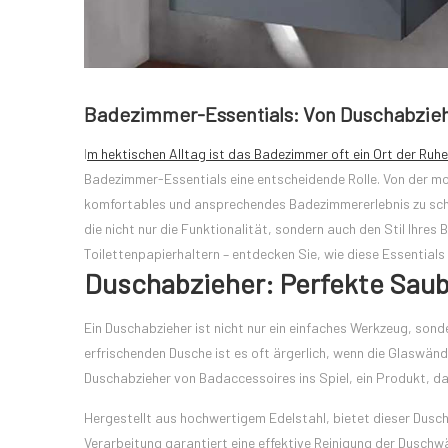
Badezimmer-Essentials: Von Duschabziehe
I
m hektischen Alltag ist das Badezimmer oft ein Ort der Ruhe
Badezimmer-Essentials eine entscheidende Rolle. Von der mor
komfortables und ansprechendes Badezimmererlebnis zu schaf
die nicht nur die Funktionalität, sondern auch den Stil Ihre
Toilettenpapierhaltern – entdecken Sie, wie diese Essentials 
Duschabzieher: Perfekte Saub
Ein Duschabzieher ist nicht nur ein einfaches Werkzeug, sonde
erfrischenden Dusche ist es oft ärgerlich, wenn die Glaswä
Duschabzieher von Badaccessoires ins Spiel, ein Produkt, das
Hergestellt aus hochwertigem Edelstahl, bietet dieser Duscha
Verarbeitung garantiert eine effektive Reinigung der Dusch