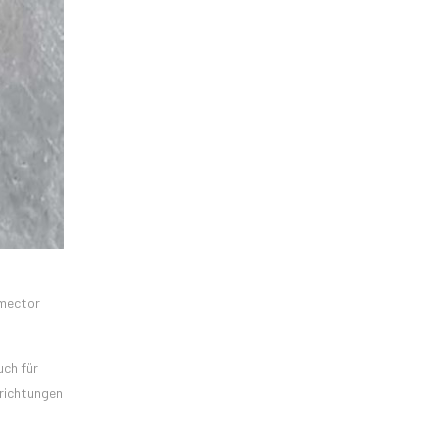
amector
uch für
nrichtungen