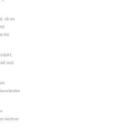
l, ob es
und
e ihn
rodukt,
keit und
 um
 Glaswänden
on
n leichter