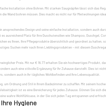
fache Installation ohne Bohren. Mit starken Saugnäpfen lässt sich das Re
in die Wand bohren müssen. Dies macht es nicht nur für Mietwohnungen idea
n ansprechendes Design und seine einfache Installation, sondern auch durc
t es ausreichend Platz für Ihre Duschutensilien wie Shampoo, Duschgel, Con
en es Ihnen, Ihre Pflegeprodukte übersichtlich und geordnet zu halten, s
n lästiges Suchen mehr nach Ihren Lieblingsprodukten – mit diesem Duschreg
winglicher Preis. Mit nur € 16.77 erhalten Sie ein hochwertiges Produkt, da
ern auch eine stilvolle Ergänzung für Ihr Zuhause darstellt. Dies ist nicht
rs, sondern auch in Ihr tägliches Wohlbefinden und Ihre Lebensqualität.
ng, um Ordnung und Stil in Ihrem Badezimmer zu schaffen. Mit seinem hochw
Vielseitigkeit ist es eine Bereicherung für jedes Zuhause. Gönnen Sie sich di
eine wahre Wohlfühloase, in der Sie sich jeden Tag entspannen und erfrisc
 Ihre Hygiene