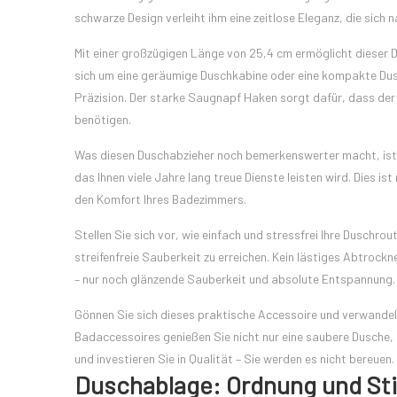
schwarze Design verleiht ihm eine zeitlose Eleganz, die sich 
Mit einer großzügigen Länge von 25,4 cm ermöglicht dieser D
sich um eine geräumige Duschkabine oder eine kompakte Dusc
Präzision. Der starke Saugnapf Haken sorgt dafür, dass der A
benötigen.
Was diesen Duschabzieher noch bemerkenswerter macht, ist se
das Ihnen viele Jahre lang treue Dienste leisten wird. Dies is
den Komfort Ihres Badezimmers.
Stellen Sie sich vor, wie einfach und stressfrei Ihre Duschr
streifenfreie Sauberkeit zu erreichen. Kein lästiges Abtroc
– nur noch glänzende Sauberkeit und absolute Entspannung.
Gönnen Sie sich dieses praktische Accessoire und verwandel
Badaccessoires genießen Sie nicht nur eine saubere Dusche,
und investieren Sie in Qualität – Sie werden es nicht bereuen.
Duschablage: Ordnung und Sti