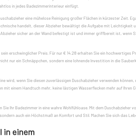
nahtlos in jedes Badezimmerinterieur einfügt.
uschabzieher eine mühelose Reinigung großer Flächen in kürzester Zeit. Ega
hnische handelt, dieser Abzieher bewältigt die Aufgabe mit Leichtigkeit 
bzieher sicher an der Wand befestigt ist und immer griffbereit ist, wenn Si
in erschwinglicher Preis. Für nur € 14.28 erhalten Sie ein hochwertiges P
t nicht nur ein Schnäppchen, sondern eine lohnende Investition in die Sauber
outine wird, wenn Sie diesen zuverlässigen Duschabzieher verwenden können,
knen mit einem Handtuch mehr, keine lästigen Wasserflecken mehr auf Ihren
n Sie Ihr Badezimmer in eine wahre Wohlfühloase. Mit dem Duschabzieher v
 sondern auch ein Höchstmaß an Komfort und Stil. Machen Sie sich das Lebe
l in einem