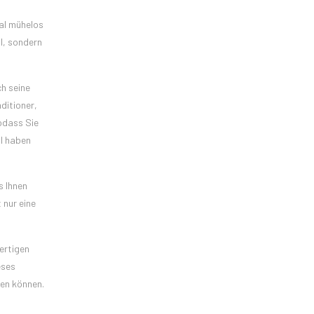
gal mühelos
l, sondern
h seine
ditioner,
odass Sie
al haben
s Ihnen
 nur eine
ertigen
eses
hen können.