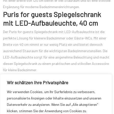
Mit einer Breite von 120 cm bietet er viel Stauraum und ist eine stilvolle
Ergänzung für moderne Badezimmereinrichtungen.
Puris for guests Spiegelschrank
mit LED-Aufbauleuchte, 40 cm
Der Puris for guests Spiegelschrank mit LED-Aufbauleuchte ist die
perfekte Lösung für kleinere Badezimmer oder Gäste-WCs. Mit einer
Breite von 40 cm nimmt er nur wenig Platz ein und bietet dennoch
ausreichend Stauraum für die wichtigsten Badezimmerutensilien. Die
LED-Aufbauleuchte sorgt für eine angenehme Beleuchtung und macht
diesen Spiegelschrank zu einem praktischen und stilvollen Accessoire
für kleine Badezimmer.
In der Badezimmergestaltung sind Spiegelschränke unverzichtbare
Wir schätzen Ihre Privatsphäre
Möbelstücke, die nicht nur praktisch, sondern auch ästhetisch
ansprechend sein sollten. Die oben genannten Produkte von Puris
Wir verwenden Cookies, um Ihr Surferlebnis zu verbessern,
Vuelta bieten eine breite Palette an Designs und Funktionen, um jedem
personalisierte Anzeigen oder Inhalte einzusetzen und unseren
Badezimmer das gewisse Etwas zu verleihen. Mit sorgfältig
Datenverkehr zu analysieren. Wenn Sie auf „Alle akzeptieren"
ausgewählten Badezimmer-Spiegelschränken können Sie Ihren
klicken, stimmen Sie der Anwendung von Cookies zu.