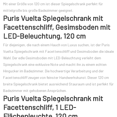
Mit einer Größe von 120 cm ist dieser Spiegelschrank perfekt für
mittelgroße bis große Badezimmer geeignet.
Puris Vuelta Spiegelschrank mit
Facettenschliff, Gesimsboden mit
LED-Beleuchtung, 120 cm
Für diejenigen, die nach einem Hauch von Luxus suchen, ist der Puris
Vuelta Spiegelschrank mit Facettenschliff und Gesimsboden die ideale
Wahl. Der edle Gesimsboden mit LED-Beleuchtung verleiht dem
Spiegelschrank eine exklusive Note und macht ihn zu einem echten
Hingucker im Badezimmer. Die hochwertige Verarbeitung und der
Facettenschliff zeugen von feinster Handwerkskunst. Dieser 120 cm
breite Spiegelschrank bietet ausreichend Stauraum und ist perfekt für
Badezimmer mit gehobenen Ansprüchen.
Puris Vuelta Spiegelschrank mit
Facettenschliff, 1 LED-
Flächenleuchte, 120 cm