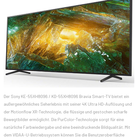
Der Sony KE-55XH8096 / KD-55XH8096 Bravia Smart-TV bietet ein
außergewöhnliches Seherlebnis mit seiner 4K Ultra HD-Auflösung und
der Motionflow XR-Technologie, die flüssige und gestochen scharfe
Bewegtbilder ermöglicht. Die PurColor-Technologie sorgt für eine
natürliche Farbwiedergabe und eine beeindruckende Bildqualität. Mit
dem VIDAA-U-Betriebssystem können Sie die Benutzeroberfläche