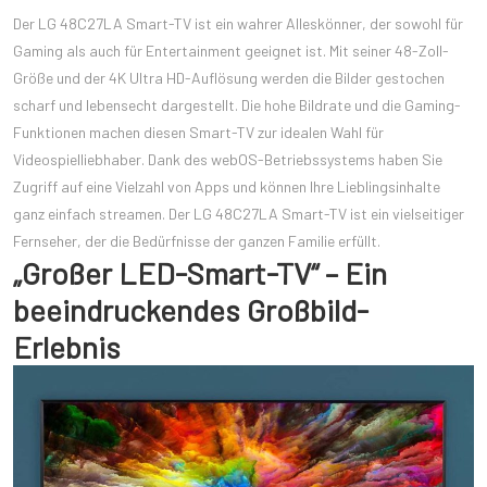
Der LG 48C27LA Smart-TV ist ein wahrer Alleskönner, der sowohl für
Gaming als auch für Entertainment geeignet ist. Mit seiner 48-Zoll-
Größe und der 4K Ultra HD-Auflösung werden die Bilder gestochen
scharf und lebensecht dargestellt. Die hohe Bildrate und die Gaming-
Funktionen machen diesen Smart-TV zur idealen Wahl für
Videospielliebhaber. Dank des webOS-Betriebssystems haben Sie
Zugriff auf eine Vielzahl von Apps und können Ihre Lieblingsinhalte
ganz einfach streamen. Der LG 48C27LA Smart-TV ist ein vielseitiger
Fernseher, der die Bedürfnisse der ganzen Familie erfüllt.
„Großer LED-Smart-TV“ – Ein
beeindruckendes Großbild-
Erlebnis