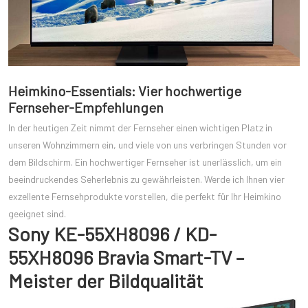
Heimkino-Essentials: Vier hochwertige
Fernseher-Empfehlungen
In der heutigen Zeit nimmt der Fernseher einen wichtigen Platz in
unseren Wohnzimmern ein, und viele von uns verbringen Stunden vor
dem Bildschirm. Ein hochwertiger Fernseher ist unerlässlich, um ein
beeindruckendes Seherlebnis zu gewährleisten. Werde ich Ihnen vier
exzellente Fernsehprodukte vorstellen, die perfekt für Ihr Heimkino
geeignet sind.
Sony KE-55XH8096 / KD-
55XH8096 Bravia Smart-TV –
Meister der Bildqualität