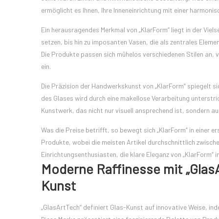
ermöglicht es Ihnen, Ihre Inneneinrichtung mit einer harmoni
Ein herausragendes Merkmal von „KlarForm“ liegt in der Vielse
setzen, bis hin zu imposanten Vasen, die als zentrales Eleme
Die Produkte passen sich mühelos verschiedenen Stilen an, v
ein.
Die Präzision der Handwerkskunst von „KlarForm“ spiegelt sic
des Glases wird durch eine makellose Verarbeitung unterstri
Kunstwerk, das nicht nur visuell ansprechend ist, sondern au
Was die Preise betrifft, so bewegt sich „KlarForm“ in einer e
Produkte, wobei die meisten Artikel durchschnittlich zwisch
Einrichtungsenthusiasten, die klare Eleganz von „KlarForm“ in
Moderne Raffinesse mit „GlasA
Kunst
„GlasArtTech“ definiert Glas-Kunst auf innovative Weise, in