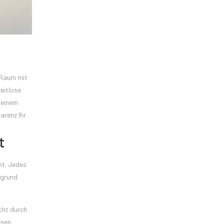
n Raum mit
zeitlose
 einem
arenz Ihr
t
nt. Jedes
rgrund
cht durch
onen