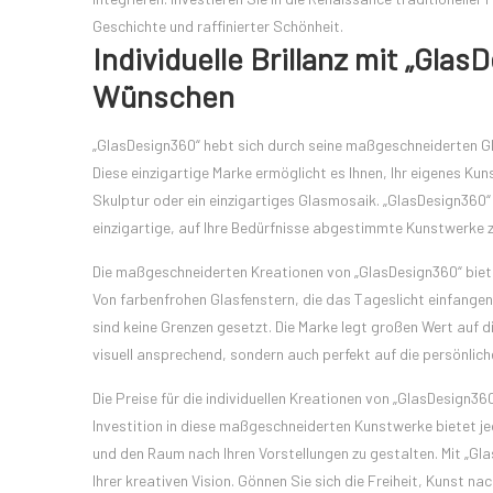
Geschichte und raffinierter Schönheit.
Individuelle Brillanz mit „Gla
Wünschen
„GlasDesign360“ hebt sich durch seine maßgeschneiderten Gla
Diese einzigartige Marke ermöglicht es Ihnen, Ihr eigenes Kun
Skulptur oder ein einzigartiges Glasmosaik. „GlasDesign360
einzigartige, auf Ihre Bedürfnisse abgestimmte Kunstwerke z
Die maßgeschneiderten Kreationen von „GlasDesign360“ bieten
Von farbenfrohen Glasfenstern, die das Tageslicht einfangen,
sind keine Grenzen gesetzt. Die Marke legt großen Wert auf 
visuell ansprechend, sondern auch perfekt auf die persönlic
Die Preise für die individuellen Kreationen von „GlasDesign3
Investition in diese maßgeschneiderten Kunstwerke bietet jed
und den Raum nach Ihren Vorstellungen zu gestalten. Mit „Gla
Ihrer kreativen Vision. Gönnen Sie sich die Freiheit, Kunst n