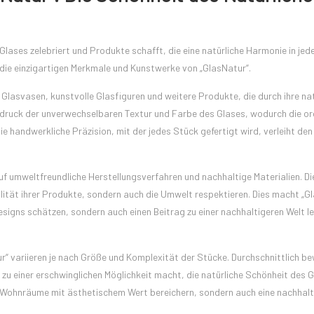
Glases zelebriert und Produkte schafft, die eine natürliche Harmonie in jed
 die einzigartigen Merkmale und Kunstwerke von „GlasNatur“.
lasvasen, kunstvolle Glasfiguren und weitere Produkte, die durch ihre nat
sdruck der unverwechselbaren Textur und Farbe des Glases, wodurch die o
ie handwerkliche Präzision, mit der jedes Stück gefertigt wird, verleiht den
f umweltfreundliche Herstellungsverfahren und nachhaltige Materialien. Di
ualität ihrer Produkte, sondern auch die Umwelt respektieren. Dies macht „G
 Designs schätzen, sondern auch einen Beitrag zu einer nachhaltigeren Welt l
ur“ variieren je nach Größe und Komplexität der Stücke. Durchschnittlich b
u einer erschwinglichen Möglichkeit macht, die natürliche Schönheit des Gl
re Wohnräume mit ästhetischem Wert bereichern, sondern auch eine nachhalt