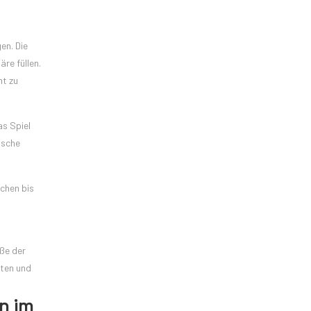
en. Die
re füllen.
nt zu
as Spiel
ische
chen bis
ße der
lten und
n im