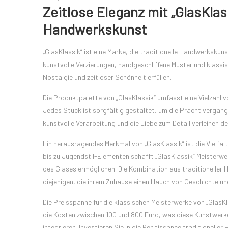
Zeitlose Eleganz mit „GlasKlas
Handwerkskunst
„GlasKlassik“ ist eine Marke, die traditionelle Handwerkskuns
kunstvolle Verzierungen, handgeschliffene Muster und klass
Nostalgie und zeitloser Schönheit erfüllen.
Die Produktpalette von „GlasKlassik“ umfasst eine Vielzahl
Jedes Stück ist sorgfältig gestaltet, um die Pracht vergan
kunstvolle Verarbeitung und die Liebe zum Detail verleihen 
Ein herausragendes Merkmal von „GlasKlassik“ ist die Vielfalt
bis zu Jugendstil-Elementen schafft „GlasKlassik“ Meisterwer
des Glases ermöglichen. Die Kombination aus traditioneller 
diejenigen, die ihrem Zuhause einen Hauch von Geschichte und
Die Preisspanne für die klassischen Meisterwerke von „GlasKl
die Kosten zwischen 100 und 800 Euro, was diese Kunstwerke 
integrieren. Investieren Sie in die Renaissance traditionell