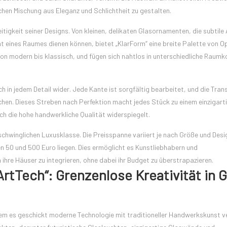
schen Mischung aus Eleganz und Schlichtheit zu gestalten.
itigkeit seiner Designs. Von kleinen, delikaten Glasornamenten, die subtile
nt eines Raumes dienen können, bietet „KlarForm“ eine breite Palette von O
on modern bis klassisch, und fügen sich nahtlos in unterschiedliche Raum
h in jedem Detail wider. Jede Kante ist sorgfältig bearbeitet, und die Tra
chen. Dieses Streben nach Perfektion macht jedes Stück zu einem einzigart
ch die hohe handwerkliche Qualität widerspiegelt.
rschwinglichen Luxusklasse. Die Preisspanne variiert je nach Größe und Desi
en 50 und 500 Euro liegen. Dies ermöglicht es Kunstliebhabern und
 ihre Häuser zu integrieren, ohne dabei ihr Budget zu überstrapazieren.
rtTech“: Grenzenlose Kreativität in G
dem es geschickt moderne Technologie mit traditioneller Handwerkskunst v