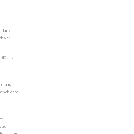
h durch
ch von
Gläser.
zierungen
 Geschichte
egen sich
e zu
 Hauch von