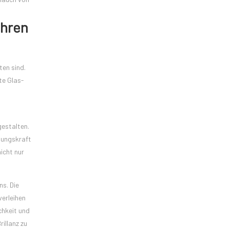
Ihren
ten sind.
te Glas-
gestalten.
llungskraft
icht nur
ns. Die
verleihen
chkeit und
illanz zu