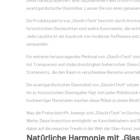
Diese Marke präsentiert eine faszinierende Palette von Prod
avantgardistische Glasmöbel. Lassen Sie uns einen genauere
Die Produktpalette von „GlasArtTech“ besticht durch ihre kr
futuristischen Glasleuchten sind wahre Kunstwerke, die nic
Jede Leuchte ist ein Ausdruck von moderner Raffinesse und z
verwandeln.
Ein weiteres herausragendes Merkmal von „GlasArtTech“ sind 
mit Transparenz und Undurchsichtigkeit beherrschen. Diese 
Statements, die den Raum in verschiedene Bereiche unterteile
Die avantgardistischen Glasmöbel von „GlasArtTech“ setzen 
hin zu futuristischen Glasregalen fügt sich jedes Möbelstück
hochwertiger Materialien machen diese Möbel zu einem Blickf
Was die Preise betrifft, bewegt sich „GlasArtTech“ im Durc
Werke. Diese Investition ermöglicht es Kunstliebhabern und
dabei auf die neuesten Trends in der Welt der Glas-Kunst zur
Natürliche Harmonie mit „Glas