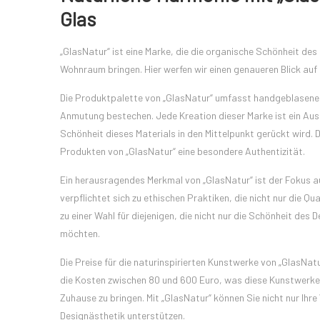
Glas
„GlasNatur“ ist eine Marke, die die organische Schönheit des 
Wohnraum bringen. Hier werfen wir einen genaueren Blick auf
Die Produktpalette von „GlasNatur“ umfasst handgeblasene G
Anmutung bestechen. Jede Kreation dieser Marke ist ein Au
Schönheit dieses Materials in den Mittelpunkt gerückt wird. D
Produkten von „GlasNatur“ eine besondere Authentizität.
Ein herausragendes Merkmal von „GlasNatur“ ist der Fokus au
verpflichtet sich zu ethischen Praktiken, die nicht nur die Q
zu einer Wahl für diejenigen, die nicht nur die Schönheit des
möchten.
Die Preise für die naturinspirierten Kunstwerke von „GlasNat
die Kosten zwischen 80 und 600 Euro, was diese Kunstwerke z
Zuhause zu bringen. Mit „GlasNatur“ können Sie nicht nur Ih
Designästhetik unterstützen.