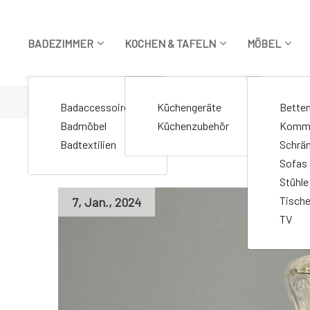
Zum
Inhalt
springen
BADEZIMMER
KOCHEN & TAFELN
MÖBEL
STARTSEITE
>
Markierte Beiträge "GlasDesign360"
Badaccessoires
Küchengeräte
Bette
Badmöbel
Küchenzubehör
Komm
Badtextilien
Schrä
Sofas
Stühle
Tisch
7
,
Jan.
,
2024
TV