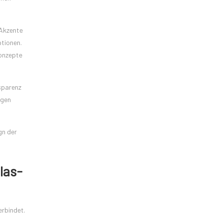
 Akzente
ptionen.
konzepte
nsparenz
igen
gn der
las-
erbindet.