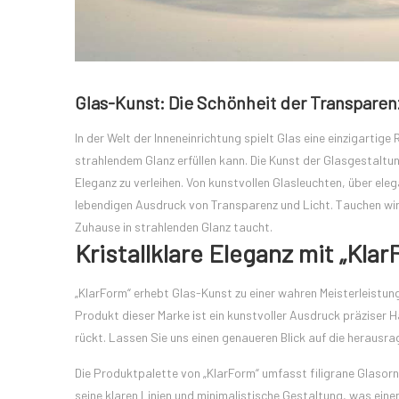
Glas-Kunst: Die Schönheit der Transparen
In der Welt der Inneneinrichtung spielt Glas eine einzigartige
strahlendem Glanz erfüllen kann. Die Kunst der Glasgestaltun
Eleganz zu verleihen. Von kunstvollen Glasleuchten, über el
lebendigen Ausdruck von Transparenz und Licht. Tauchen wir e
Zuhause in strahlenden Glanz taucht.
Kristallklare Eleganz mit „Kla
„KlarForm“ erhebt Glas-Kunst zu einer wahren Meisterleistung,
Produkt dieser Marke ist ein kunstvoller Ausdruck präziser
rückt. Lassen Sie uns einen genaueren Blick auf die herausr
Die Produktpalette von „KlarForm“ umfasst filigrane Glasor
seine klaren Linien und minimalistische Gestaltung, was eine