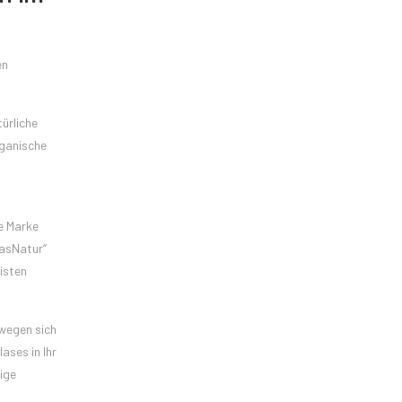
en
ürliche
rganische
e Marke
lasNatur“
eisten
ewegen sich
ases in Ihr
ige