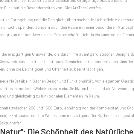
ukten, darunter futuristische Glasleuchten, einzigartige Glaswände und
n Blick auf die Besonderheiten von „GlasArtTech“ werfen.
eative Formgebung und die Fähigkeit, überraschende Lichteffekte zu erzeug
ht nur Licht spenden, sondern auch den Raum mit einer besonderen Atmosphä
eugt von der handwerklichen Meisterschaft, Licht in ein kunstvolles Eleme
die einzigartigen Glaswände, die durch ihre avantgardistischen Designs d
Glaswände sind nicht nur funktionale Trennelemente, sondern auch künstler
n, ohne die Leichtigkeit und Offenheit zu beeinträchtigen.
neue Maßstäbe in Sachen Design und Funktionalität. Von eleganten Glastis
 nahtlos in moderne Wohnkonzepte ein. Die klaren Linien und die Verwendung
ang und gleichzeitig zu funktionalen Elementen im Raum.
hschnitt zwischen 200 und 1500 Euro, abhängig von der Komplexität und Grö
 Design-Enthusiasten, ihre Wohnräume mit zeitgemäßer Raffinesse zu gesta
ückzugreifen.
Natur“: Die Schönheit des Natürliche