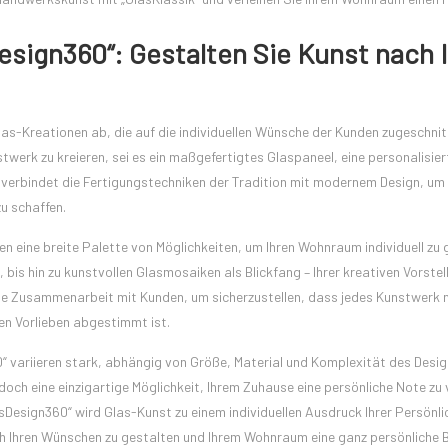
sDesign360“: Gestalten Sie Kunst nach 
s-Kreationen ab, die auf die individuellen Wünsche der Kunden zugeschnit
stwerk zu kreieren, sei es ein maßgefertigtes Glaspaneel, eine personalisier
“ verbindet die Fertigungstechniken der Tradition mit modernem Design, um
u schaffen.
 eine breite Palette von Möglichkeiten, um Ihren Wohnraum individuell zu 
 bis hin zu kunstvollen Glasmosaiken als Blickfang – Ihrer kreativen Vorste
die Zusammenarbeit mit Kunden, um sicherzustellen, dass jedes Kunstwerk n
hen Vorlieben abgestimmt ist.
60“ variieren stark, abhängig von Größe, Material und Komplexität des Desig
och eine einzigartige Möglichkeit, Ihrem Zuhause eine persönliche Note zu 
sDesign360“ wird Glas-Kunst zu einem individuellen Ausdruck Ihrer Persönli
ach Ihren Wünschen zu gestalten und Ihrem Wohnraum eine ganz persönliche Br