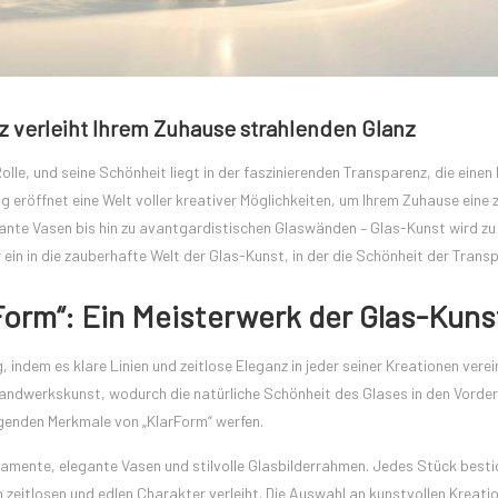
z verleiht Ihrem Zuhause strahlenden Glanz
 Rolle, und seine Schönheit liegt in der faszinierenden Transparenz, die eine
g eröffnet eine Welt voller kreativer Möglichkeiten, um Ihrem Zuhause eine 
egante Vasen bis hin zu avantgardistischen Glaswänden – Glas-Kunst wird zu
in in die zauberhafte Welt der Glas-Kunst, in der die Schönheit der Transp
rForm“: Ein Meisterwerk der Glas-Kuns
 indem es klare Linien und zeitlose Eleganz in jeder seiner Kreationen verei
 Handwerkskunst, wodurch die natürliche Schönheit des Glases in den Vorde
agenden Merkmale von „KlarForm“ werfen.
namente, elegante Vasen und stilvolle Glasbilderrahmen. Jedes Stück besti
n zeitlosen und edlen Charakter verleiht. Die Auswahl an kunstvollen Kreati