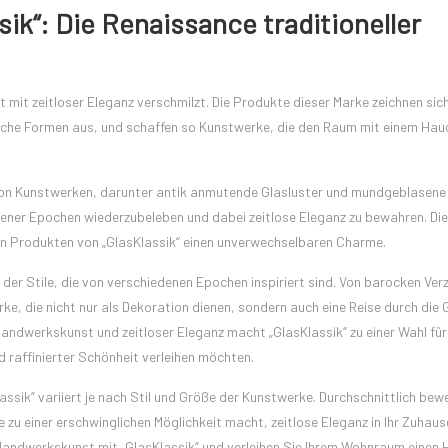
sik“: Die Renaissance traditioneller
t mit zeitloser Eleganz verschmilzt. Die Produkte dieser Marke zeichnen sic
ische Formen aus, und schaffen so Kunstwerke, die den Raum mit einem Hau
 von Kunstwerken, darunter antik anmutende Glasluster und mundgeblasene 
gener Epochen wiederzubeleben und dabei zeitlose Eleganz zu bewahren. Die
den Produkten von „GlasKlassik“ einen unverwechselbaren Charme.
 der Stile, die von verschiedenen Epochen inspiriert sind. Von barocken Ver
ke, die nicht nur als Dekoration dienen, sondern auch eine Reise durch die
Handwerkskunst und zeitloser Eleganz macht „GlasKlassik“ zu einer Wahl für
 raffinierter Schönheit verleihen möchten.
assik“ variiert je nach Stil und Größe der Kunstwerke. Durchschnittlich bew
zu einer erschwinglichen Möglichkeit macht, zeitlose Eleganz in Ihr Zuhaus
er Handwerkskunst mit „GlasKlassik“ und verleihen Sie Ihrem Wohnraum einen