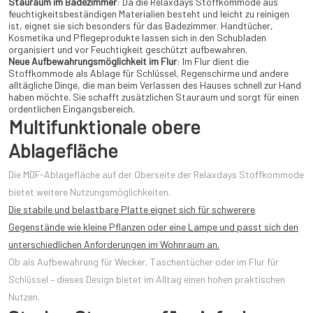
Stauraum im Badezimmer
: Da die Relaxdays Stoffkommode aus
feuchtigkeitsbeständigen Materialien besteht und leicht zu reinigen
ist, eignet sie sich besonders für das Badezimmer. Handtücher,
Kosmetika und Pflegeprodukte lassen sich in den Schubladen
organisiert und vor Feuchtigkeit geschützt aufbewahren.
Neue Aufbewahrungsmöglichkeit im Flur
: Im Flur dient die
Stoffkommode als Ablage für Schlüssel, Regenschirme und andere
alltägliche Dinge, die man beim Verlassen des Hauses schnell zur Hand
haben möchte. Sie schafft zusätzlichen Stauraum und sorgt für einen
ordentlichen Eingangsbereich.
Multifunktionale obere
Ablagefläche
Die MDF-Ablagefläche auf der Oberseite der Relaxdays Stoffkommode
bietet weitere Nutzungsmöglichkeiten.
Die stabile und belastbare Platte eignet sich für schwerere
Gegenstände wie kleine Pflanzen oder eine Lampe und passt sich den
unterschiedlichen Anforderungen im Wohnraum an.
Ob als Aufbewahrung für Wecker, Taschentücher oder im Flur für
Schlüssel – dieses Design bietet im Alltag einen hohen praktischen
Nutzen.