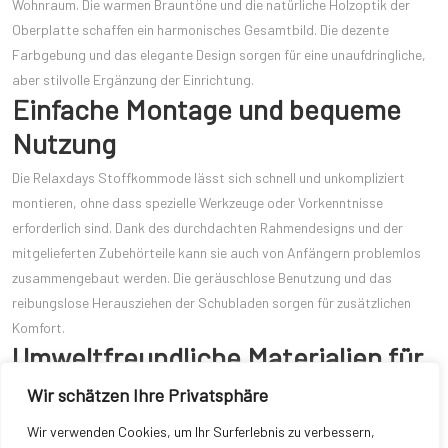
Wohnraum. Die warmen Brauntöne und die natürliche Holzoptik der
Oberplatte schaffen ein harmonisches Gesamtbild. Die dezente
Farbgebung und das elegante Design sorgen für eine unaufdringliche,
aber stilvolle Ergänzung der Einrichtung.
Einfache Montage und bequeme
Nutzung
Die Relaxdays Stoffkommode lässt sich schnell und unkompliziert
montieren, ohne dass spezielle Werkzeuge oder Vorkenntnisse
erforderlich sind. Dank des durchdachten Rahmendesigns und der
mitgelieferten Zubehörteile kann sie auch von Anfängern problemlos
zusammengebaut werden. Die geräuschlose Benutzung und das
reibungslose Herausziehen der Schubladen sorgen für zusätzlichen
Komfort.
Umweltfreundliche Materialien für
eine gesunde Nutzung
Wir schätzen Ihre Privatsphäre
In Zeiten wachsendem Umweltbewusstseins besteht die
Wir verwenden Cookies, um Ihr Surferlebnis zu verbessern,