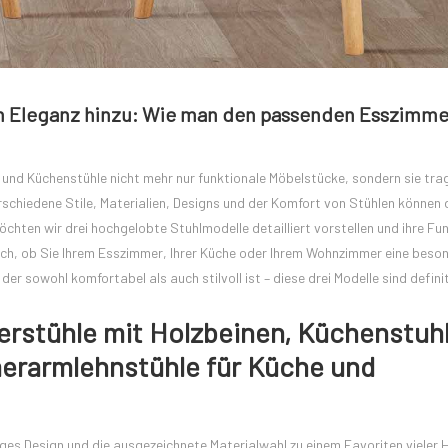
n Eleganz hinzu: Wie man den passenden Esszimme
nd Küchenstühle nicht mehr nur funktionale Möbelstücke, sondern sie tra
chiedene Stile, Materialien, Designs und der Komfort von Stühlen können
chten wir drei hochgelobte Stuhlmodelle detailliert vorstellen und ihre Fu
ich, ob Sie Ihrem Esszimmer, Ihrer Küche oder Ihrem Wohnzimmer eine beso
er sowohl komfortabel als auch stilvoll ist – diese drei Modelle sind definit
erstühle mit Holzbeinen, Küchenstuhl
erarmlehnstühle für Küche und
ges Design und die ausgezeichnete Materialwahl zu einem Favoriten vieler 