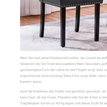
Wenn Sie nach einem Küchenstuhl suchen, der sowohl ein auße
Yaheetech 2er Set Stuhl eine exzellente Wahl. Besonders auffäl
geschwungene Form der Lehne mit den Flügeln sorgt nicht nur
ergonomische Unterstützung. Diese Form sorgt dafür, dass d
Komfort bietet.
Auch die Armlehnen des Stuhls sind geschickt gestaltet, um 
kann. Egal, ob zum Essen, Plaudern oder bei der Arbeit in de
Tragfähigkeit von bis zu 140 kg eignet sich dieser Stuhl für 