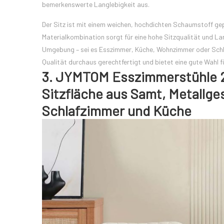
bemerkenswerte Langlebigkeit aus.
Der Sitz ist mit einem weichen, hochdichten Schaumstoff gep
Materialkombination sorgt für eine hohe Sitzqualität und Lan
Umgebung – sei es Esszimmer, Küche, Wohnzimmer oder Schlafz
Qualität durchaus gerechtfertigt und bietet eine gute Wahl f
3. JYMTOM Esszimmerstühle 2
Sitzfläche aus Samt, Metallg
Schlafzimmer und Küche