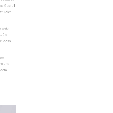
as Gestell
stikalen
m weich
. Die
r, dass
nem
ro und
d dem