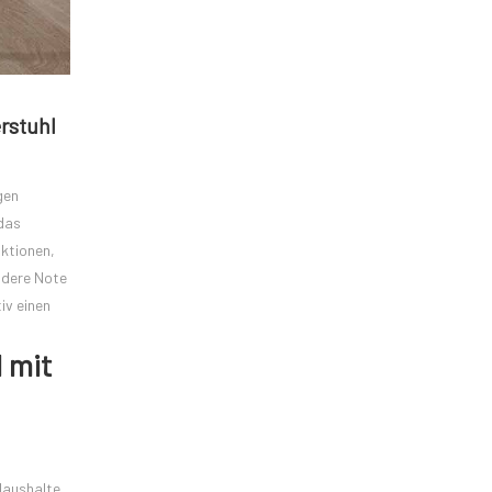
rstuhl
gen
 das
nktionen,
ndere Note
iv einen
 mit
Haushalte