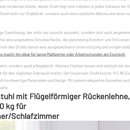
iner modernen Küche, dieser Stuhl fügt sich mühelos in jedes Zuhause ein. D
tuhl nicht nur Stabilität, sondern auch eine natürliche Wärme und einen ru
ge Samtbezug, der nicht nur luxuriös aussieht, sondern sich auch angeneh
für eine angenehme Sitzoberfläche, die gleichzeitig Komfort und Stil vereint
rm des Stuhls bieten eine ausgezeichnete Unterstützung und sorgen dafü
es macht ihn ideal für lange Mahlzeiten oder Arbeitsstunden am Esstisch.
hm, sondern auch pflegeleicht. Kleinere Flecken lassen sich einfach mit ei
h für den täglichen Gebrauch macht. Der Goeurvant Stuhl kostet 142,85 Eu
lch hochwertige Materialien und Design. Mit seinem eleganten Aussehen un
alte.
tuhl mit Flügelförmiger Rückenlehne,
0 kg für
er/Schlafzimmer