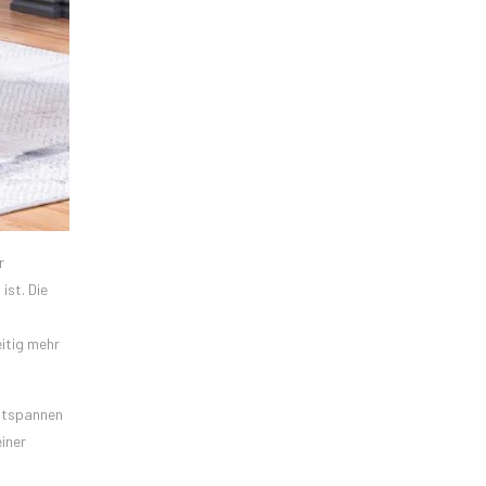
r
ist. Die
itig mehr
entspannen
iner