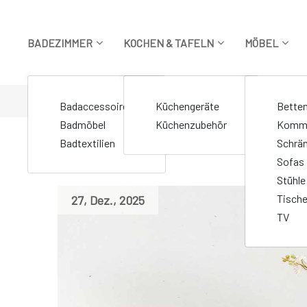
Zum
Inhalt
springen
BADEZIMMER
KOCHEN & TAFELN
MÖBEL
STARTSEITE
>
Markierte Beiträge "Esszimmerstuhl"
Badaccessoires
Küchengeräte
Bette
Badmöbel
Küchenzubehör
Komm
Badtextilien
Schrä
Sofas
Stühle
Tisch
27
,
Dez.
,
2025
TV