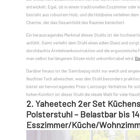
entwickelt. Egal, ob in einem traditionellen Esszimmer oder e
besteht aus robustem Holz, und die Holzbeine verleihen dem S
Charme, der das Gesamtbild des Raumes bereichert.
Ein herausragendes Merkmal dieses Stuhls ist der hochwerti
anfühlt. Samt verleiht dem Stuhl einen edlen Glanz und sorgt 
durchdachte Armlehnenkonstruktion und die ergonomische Fo
man selbst bei längerem Sitzen nicht unkomfortabel wird.
Di
Darüber hinaus ist der Samtbezug nicht nur weich und angene
feuchten Tuch abwischen, was den Stuhl besonders praktisc
bietet ein hervorragendes Preis-Leistungs-Verhältnis für so
hohen Komfort ist dieser Stuhl die ideale Wahl für viele Haush
2. Yaheetech 2er Set Küchens
Polsterstuhl – Belastbar bis 14
Esszimmer/Küche/Wohnzimm