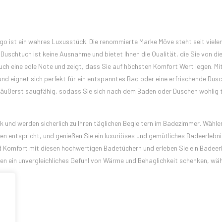
 ist ein wahres Luxusstück. Die renommierte Marke Möve steht seit viele
 Duschtuch ist keine Ausnahme und bietet Ihnen die Qualität, die Sie von di
h eine edle Note und zeigt, dass Sie auf höchsten Komfort Wert legen. Mit
 eignet sich perfekt für ein entspanntes Bad oder eine erfrischende Dusc
t äußerst saugfähig, sodass Sie sich nach dem Baden oder Duschen wohlig 
k und werden sicherlich zu Ihren täglichen Begleitern im Badezimmer. Wähle
en entspricht, und genießen Sie ein luxuriöses und gemütliches Badeerlebni
nd Komfort mit diesen hochwertigen Badetüchern und erleben Sie ein Badeer
nen ein unvergleichliches Gefühl von Wärme und Behaglichkeit schenken, wä