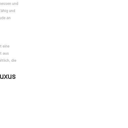
emessen und
fähig und
ude an
t eine
lt aus
tlich, die
Luxus