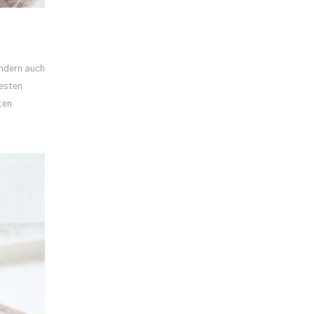
ondern auch
besten
ten