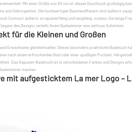
mschmeichelt. Mit einer Größe von XX cm ist dieses Duschtuch großzügig b
rme und Geborgenheit. Die hochwertigen Baumwollfasern sind äußerst saug
htuch Curmont äußerst strapazierfähig und langlebig, sodass Sie lange Fre
leganz des Designs verleiht Ihrem Badezimmer eine zeitlose Schönheit.
kt für die Kleinen und Großen
r und Erwachsene gleichermaßen. Dieses besonders praktische Badetuch ha
einen nach einem erfrischenden Bad oder einer spaßigen Poolzeit. Hergestel
heit. Das Kapuzen-Badetuch ist in verschiedenen Farben und Designs erhäl
r Badezimmer machen.
e mit aufgesticktem La mer Logo – 