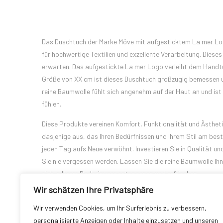
Das Duschtuch der Marke Möve mit aufgesticktem La mer Logo
für hochwertige Textilien und exzellente Verarbeitung. Dieses
erwarten. Das aufgestickte La mer Logo verleiht dem Handtuc
Größe von XX cm ist dieses Duschtuch großzügig bemessen und
reine Baumwolle fühlt sich angenehm auf der Haut an und is
fühlen.
Diese Produkte vereinen Komfort, Funktionalität und Ästheti
dasjenige aus, das Ihren Bedürfnissen und Ihrem Stil am best
jeden Tag aufs Neue verwöhnt. Investieren Sie in Qualität u
Sie nie vergessen werden. Lassen Sie die reine Baumwolle Ih
sich in Ihrem Badezimmer entspannen und erfrischen.
Wir schätzen Ihre Privatsphäre
Wir verwenden Cookies, um Ihr Surferlebnis zu verbessern,
personalisierte Anzeigen oder Inhalte einzusetzen und unseren