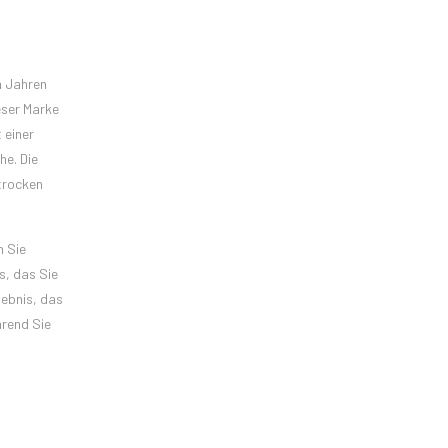
n Jahren
eser Marke
 einer
he. Die
trocken
n Sie
s, das Sie
lebnis, das
hrend Sie