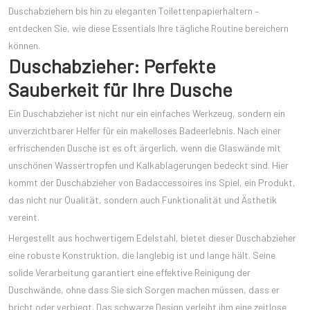
Duschabziehern bis hin zu eleganten Toilettenpapierhaltern –
entdecken Sie, wie diese Essentials Ihre tägliche Routine bereichern
können.
Duschabzieher: Perfekte
Sauberkeit für Ihre Dusche
Ein Duschabzieher ist nicht nur ein einfaches Werkzeug, sondern ein
unverzichtbarer Helfer für ein makelloses Badeerlebnis. Nach einer
erfrischenden Dusche ist es oft ärgerlich, wenn die Glaswände mit
unschönen Wassertropfen und Kalkablagerungen bedeckt sind. Hier
kommt der Duschabzieher von Badaccessoires ins Spiel, ein Produkt,
das nicht nur Qualität, sondern auch Funktionalität und Ästhetik
vereint.
Hergestellt aus hochwertigem Edelstahl, bietet dieser Duschabzieher
eine robuste Konstruktion, die langlebig ist und lange hält. Seine
solide Verarbeitung garantiert eine effektive Reinigung der
Duschwände, ohne dass Sie sich Sorgen machen müssen, dass er
bricht oder verbiegt. Das schwarze Design verleiht ihm eine zeitlose