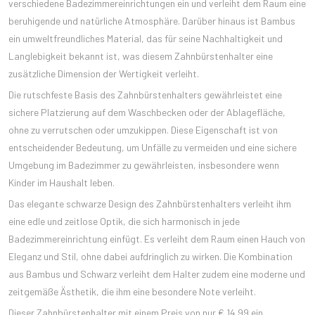
verschiedene Badezimmereinrichtungen ein und verleiht dem Raum eine
beruhigende und natürliche Atmosphäre. Darüber hinaus ist Bambus
ein umweltfreundliches Material, das für seine Nachhaltigkeit und
Langlebigkeit bekannt ist, was diesem Zahnbürstenhalter eine
zusätzliche Dimension der Wertigkeit verleiht.
Die rutschfeste Basis des Zahnbürstenhalters gewährleistet eine
sichere Platzierung auf dem Waschbecken oder der Ablagefläche,
ohne zu verrutschen oder umzukippen. Diese Eigenschaft ist von
entscheidender Bedeutung, um Unfälle zu vermeiden und eine sichere
Umgebung im Badezimmer zu gewährleisten, insbesondere wenn
Kinder im Haushalt leben.
Das elegante schwarze Design des Zahnbürstenhalters verleiht ihm
eine edle und zeitlose Optik, die sich harmonisch in jede
Badezimmereinrichtung einfügt. Es verleiht dem Raum einen Hauch von
Eleganz und Stil, ohne dabei aufdringlich zu wirken. Die Kombination
aus Bambus und Schwarz verleiht dem Halter zudem eine moderne und
zeitgemäße Ästhetik, die ihm eine besondere Note verleiht.
Dieser Zahnbürstenhalter mit einem Preis von nur € 14.99 ein