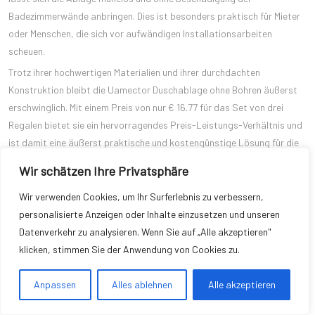
Badezimmerwände anbringen. Dies ist besonders praktisch für Mieter
oder Menschen, die sich vor aufwändigen Installationsarbeiten
scheuen.
Trotz ihrer hochwertigen Materialien und ihrer durchdachten
Konstruktion bleibt die Uamector Duschablage ohne Bohren äußerst
erschwinglich. Mit einem Preis von nur € 16.77 für das Set von drei
Regalen bietet sie ein hervorragendes Preis-Leistungs-Verhältnis und
ist damit eine äußerst praktische und kostengünstige Lösung für die
Organisation und Aufbewahrung Ihrer Badutensilien.
Wir schätzen Ihre Privatsphäre
Uamector Duschablage ohne Bohren nicht nur mehr Stauraum,
Wir verwenden Cookies, um Ihr Surferlebnis zu verbessern,
sondern auch mehr Komfort und Funktionalität für Ihr Badezimmer. Mit
personalisierte Anzeigen oder Inhalte einzusetzen und unseren
ihrem hochwertigen Design, ihrer einfachen Montage und ihrem
Datenverkehr zu analysieren. Wenn Sie auf „Alle akzeptieren"
erschwinglichen Preis ist sie eine kluge Investition für jedes Zuhause
klicken, stimmen Sie der Anwendung von Cookies zu.
und trägt dazu bei, Ihren Badezimmerbereich in einen aufgeräumten
und organisierten Raum zu verwandeln.
Handtuchhalter Ohne Bohren –
Anpassen
Alles ablehnen
Alle akzeptieren
Stilvolle Aufbewahrung für