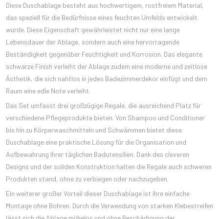
Diese Duschablage besteht aus hochwertigem, rostfreiem Material,
das speziell für die Bedürfnisse eines feuchten Umfelds entwickelt
wurde. Diese Eigenschaft gewährleistet nicht nur eine lange
Lebensdauer der Ablage, sondern auch eine hervorragende
Beständigkeit gegenüber Feuchtigkeit und Korrosion. Das elegante
schwarze Finish verleiht der Ablage zudem eine moderne und zeitlose
Ästhetik, die sich nahtlos in jedes Badezimmerdekor einfügt und dem
Raum eine edle Note verleiht.
Das Set umfasst drei großzügige Regale, die ausreichend Platz für
verschiedene Pflegeprodukte bieten. Von Shampoo und Conditioner
bis hin zu Körperwaschmitteln und Schwämmen bietet diese
Duschablage eine praktische Lösung für die Organisation und
Aufbewahrung Ihrer täglichen Badutensilien. Dank des cleveren
Designs und der soliden Konstruktion halten die Regale auch schweren
Produkten stand, ohne zu verbiegen oder nachzugeben.
Ein weiterer großer Vorteil dieser Duschablage ist ihre einfache
Montage ohne Bohren. Durch die Verwendung von starken Klebestreifen
lässt sich die Ablage mühelos und ohne Beschädigung der