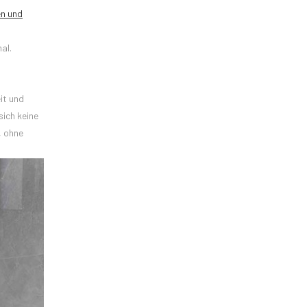
en und
al.
it und
sich keine
, ohne