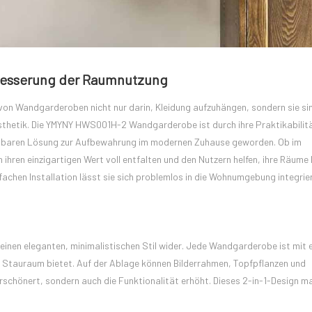
esserung der Raumnutzung
on Wandgarderoben nicht nur darin, Kleidung aufzuhängen, sondern sie si
thetik. Die YMYNY HWS001H-2 Wandgarderobe ist durch ihre Praktikabilit
chtbaren Lösung zur Aufbewahrung im modernen Zuhause geworden. Ob im
 ihren einzigartigen Wert voll entfalten und den Nutzern helfen, ihre Räume
nfachen Installation lässt sie sich problemlos in die Wohnumgebung integrie
en eleganten, minimalistischen Stil wider. Jede Wandgarderobe ist mit e
n Stauraum bietet. Auf der Ablage können Bilderrahmen, Topfpflanzen und
schönert, sondern auch die Funktionalität erhöht. Dieses 2-in-1-Design m