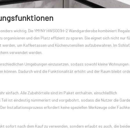
ungsfunktionen
esonders wichtig. Die YMYNY HWS001H-2 Wandgarderobe kombiniert Regale
 organisieren und den Platz effizient zu sparen. Sie eignet sich nicht nur f
t werden, um Kaffeetassen und Küchenutensilien aufzubewahren. Im Schla
chern verwendet werden.
nterschiedlichen Umgebungen einzusetzen, sodass sowohl kleine Wohnungen 
den können. Dadurch wird die Funktionalität erhöht und der Raum bleibt orde
 einfach. Alle Zubehörteile sind im Paket enthalten, einschließlich
 Teil ist eindeutig nummeriert und vorgebohrt, sodass die Nutzer die Gard
Der Installationsprozess erfordert keine speziellen Werkzeuge oder Fachke
ukt sofort nach dem Kauf zu verwenden, sondern erlaubt es auch, die beide