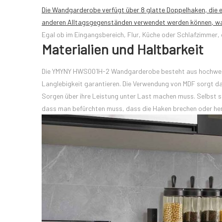
Die Wandgarderobe verfügt über 8 glatte Doppelhaken, die 
anderen Alltagsgegenständen verwendet werden können, was e
Egal ob im Eingangsbereich, Flur, Küche oder Schlafzimmer, d
Materialien und Haltbarkeit
Die YMYNY HWS001H-2 Wandgarderobe besteht aus hochwerti
Langlebigkeit garantieren. Die Verwendung von MDF sorgt daf
Sorgen über ihre Leistung unter Last machen muss. Selbst 
dass man befürchten muss, dass die Haken brechen oder her