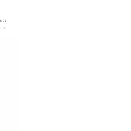
üros
 der