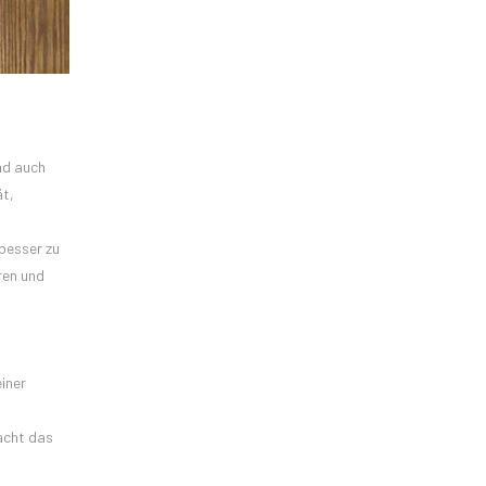
nd auch
ät,
 besser zu
ren und
iner
acht das