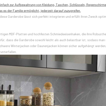
einfach zur Aufbewahrung von Kleidung, Taschen, Schlüsseln, Regenschirm
s der Familie ermöglicht, jederzeit darauf zuzugreifen.
iese Garderobe lässt sich perfekt integrieren und erfüllt ihren Zweck optim
gen MDF-Platten und hochfesten Schmiedeeisenhaken, die ihre Robusthe
ür, dass die Garderobe sowohl leicht als auch belastbar ist, sodass man 
schwere Winterjacken oder Daunenjacken können sicher aufgehängt werden
unterfallen.