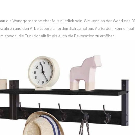
kann die Wandgarderobe ebenfalls nützlich sein. Sie kann an der Wand des B
ahren und den Arbeitsbereich ordentlich zu halten. Außerdem können auf
m sowohl die Funktionalität als auch die Dekoration zu erhöhen.