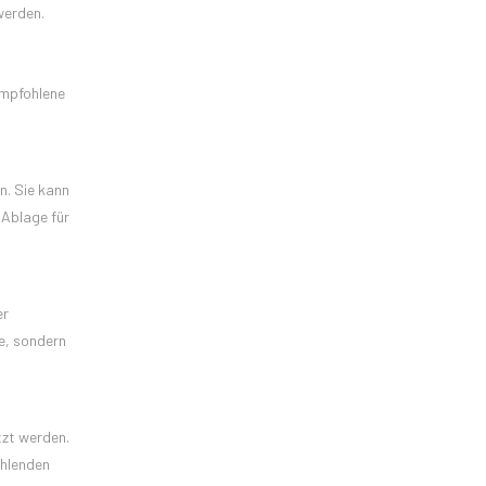
werden.
empfohlene
n. Sie kann
 Ablage für
er
e, sondern
zt werden.
ehlenden