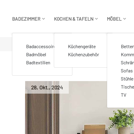
Zum
Inhalt
springen
BADEZIMMER
KOCHEN & TAFELN
MÖBEL
STARTSEITE
>
Markierte Beiträge "Doppelhaken"
Badaccessoires
Küchengeräte
Bette
Badmöbel
Küchenzubehör
Komm
Badtextilien
Schrä
Sofas
Stühle
Tisch
28
,
Okt.
,
2024
TV