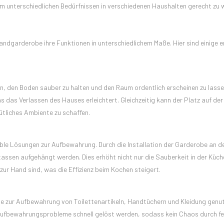
 unterschiedlichen Bedürfnissen in verschiedenen Haushalten gerecht zu 
dgarderobe ihre Funktionen in unterschiedlichem Maße. Hier sind einige 
 den Boden sauber zu halten und den Raum ordentlich erscheinen zu lasse
das Verlassen des Hauses erleichtert. Gleichzeitig kann der Platz auf der
tliches Ambiente zu schaffen.
xible Lösungen zur Aufbewahrung. Durch die Installation der Garderobe an d
ssen aufgehängt werden. Dies erhöht nicht nur die Sauberkeit in der Küch
ur Hand sind, was die Effizienz beim Kochen steigert.
ur Aufbewahrung von Toilettenartikeln, Handtüchern und Kleidung genut
Aufbewahrungsprobleme schnell gelöst werden, sodass kein Chaos durch f