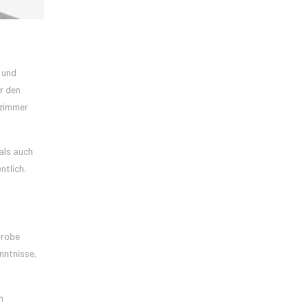
 und
ür den
fzimmer
als auch
ntlich.
erobe
nntnisse,
n