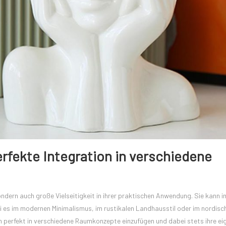
rfekte Integration in verschiedene
ndern auch große Vielseitigkeit in ihrer praktischen Anwendung. Sie kann i
i es im modernen Minimalismus, im rustikalen Landhausstil oder im nordisc
ich perfekt in verschiedene Raumkonzepte einzufügen und dabei stets ihre ei