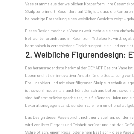
Vase stammt aus der weiblichen Körperform. Ihre Gesamtkontu
Skulptur erinnert. Besonders auffällig ist, dass die Konturen
halbseitige Darstellung eines weiblichen Gesichts zeigt – geh
Dieses Design macht die Vase zu weit mehr als einem einfach
Betrachter anzieht und im Raum zum Mittelpunkt wird. Egal, o
harmonisch in verschiedene Einrichtungsstile ein und verle
2. Weibliche Figurendesign: E
Das herausragendste Merkmal der CEMABT Gesicht Vase ist das
Leben und ist ein innovativer Ansatz für die Gestaltung von
Frau inspiriert und mit einer filigranen Skulpturtechnik ausg
ist sowohl modern als auch künstlerisch und betont sowohl di
sind äußerst präzise gearbeitet, mit fließenden Linien und ei
Dekorationsgegenstand, sondern zu einem emotional aufge
Das Design dieser Vase spricht nicht nur visuell an, sondern 
wird von ihrer Eleganz und Feinheit berührt und hat das Gefüh
Schreibtisch, einem Regal oder einem Esstisch – diese Vase 