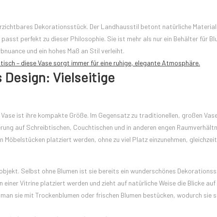
zichtbares Dekorationsstück. Der Landhausstil betont natürliche Material
sst perfekt zu dieser Philosophie. Sie ist mehr als nur ein Behälter für Bl
nuance und ein hohes Maß an Stil verleiht.
isch – diese Vase sorgt immer für eine ruhige, elegante Atmosphäre.
Design: Vielseitige
se ist ihre kompakte Größe. Im Gegensatz zu traditionellen, großen Vase
zierung auf Schreibtischen, Couchtischen und in anderen engen Raumverhältn
 Möbelstücken platziert werden, ohne zu viel Platz einzunehmen, gleichzeit
lobjekt. Selbst ohne Blumen ist sie bereits ein wunderschönes Dekorationss
 einer Vitrine platziert werden und zieht auf natürliche Weise die Blicke auf 
 man sie mit Trockenblumen oder frischen Blumen bestücken, wodurch sie s