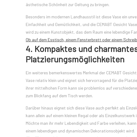
ästhetische Schönheit zur Geltung zu bringen.
Besonders im modernen Landhausstil ist diese Vase ein unver
Einfachheit und Gemütlichkeit, und die CEMABT Gesicht Vase pa
wird zu einem Kunstobjekt, das dem Raum eine lebendige Farb
Ob auf dem Esstisch, einem Fensterbrett oder einem Schreibt
4. Kompaktes und charmantes 
Platzierungsmöglichkeiten
Ein weiteres bemerkenswertes Merkmal der CEMABT Gesicht Va
Vase relativ klein und eignet sich hervorragend für die Plat
ihrer mittelhohen Form kann sie problemlos auf verschiedenen
zum Blickfang auf dem Tisch werden.
Darüber hinaus eignet sich diese Vase auch perfekt als Einze
kann allein auf einem kleinen Regal oder als Einzelkunstwerk in
Möchte man ihr mehr Lebendigkeit und Farbe verleihen, kann
einem lebendigen und dynamischen Dekorationsobjekt wird.