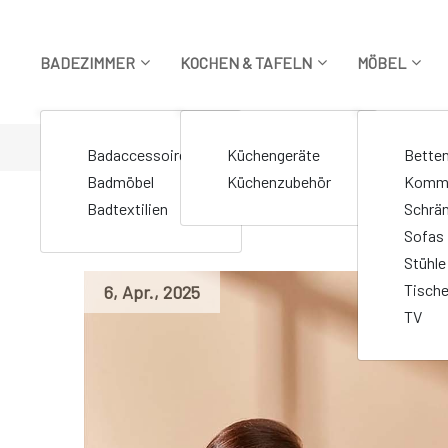
Zum
Inhalt
springen
BADEZIMMER
KOCHEN & TAFELN
MÖBEL
STARTSEITE
>
Markierte Beiträge "CEMABT"
Badaccessoires
Küchengeräte
Bette
Badmöbel
Küchenzubehör
Komm
Badtextilien
Schrä
Sofas
Stühle
Tisch
6
,
Apr.
,
2025
TV