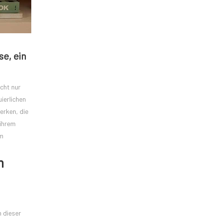
e, ein
cht nur
ierlichen
erken, die
 ihrem
em
m
 dieser