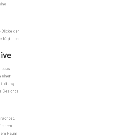
eine
e
 Blicke der
e fügt sich
tive
 neues
 einer
staltung
es Gesichts
trachtet,
f einem
t dem Raum