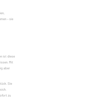
ien,
umen – sie
n ist diese
issen. Mit
ig aber
tück. Sie
sich.
ofort zu