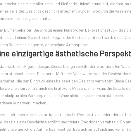
r weist eine minimalistische und fließende Linienführung auf, die fast an 
 eines Teils des Gesichts geschickt integriert wurden, wodurch die Vase ein
eimnisvoll und zugleich sanft.
en Blumenbehälter. Sie wird zu einem kunstvollen Dekorationsstück, das die
b sie auf einem Schreibtisch, Regal oder Esstisch platziert wird, diese Vas
iht dem Raum eine elegante, angenehme Atmosphäre.
ine einzigartige ästhetische Perspek
 weibliche Figurendesign. Dieses Design verleiht der traditionellen Vase
 Dekorationsobjekten. Die obere Hälfte der Vase wurde von der Gesichtsform
earbeitet, die den Eindruck eines halbseitigen Gesichts vermittelt. Diese Ge
e weichen Kurven als auch die kraftvolle Präsenz einer Frau. Die Details d
ner skulpturalen Wirkung, die diese Vase nicht nur zu einem praktischen
ladenen Kunstwerk machen.
vermittelt auch eine einzigartige ästhetische Perspektive. Jeder, der sie be
l, dass sie eine Geschichte erzählt und tiefere Emotionen vermittelt. Ob au
zieht unweigerlich die Aufmerksamkeit der Betrachter auf sich und verleih