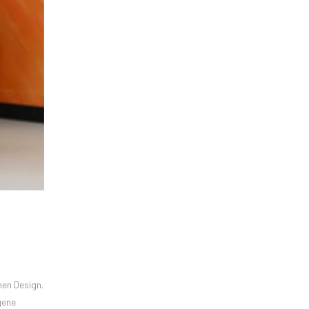
n
hen Design.
gene