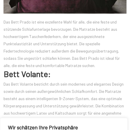
Das Bett Prado ist eine exzellente Wahl für alle, die eine feste und
stützende Schlafunterlage bevorzugen. Die Matratze besteht aus
hochwertigem Taschenfederkern, der eine ausgezeichnete
Punktelastizität und Unterstützung bietet. Die spezielle
Federtechnologie reduziert außerdem die Bewegungsübertragung,
sodass Sie ungestört schlafen können. Das Bett Prado ist ideal für
alle, die eine feste und komfortable Matratze suchen.
Bett Volante:
Das Bett Volante besticht durch sein modernes und elegantes Design
sowie durch seinen außergewöhnlichen Schlafkomfort. Die Matratze
besteht aus einem intelligenten 9-Zonen-System, das eine optimale
Körperanpassung und Unterstützung gewährleistet. Die Kombination
aus hochwertigem Latex und Kaltschaum sorgt für eine angenehme
Druckentlastung und eine gute Luftzirkulation. Mit dem Bett Volante
Wir schätzen Ihre Privatsphäre
können Sie eine luxuriöse und erholsame Nachtruhe genießen.