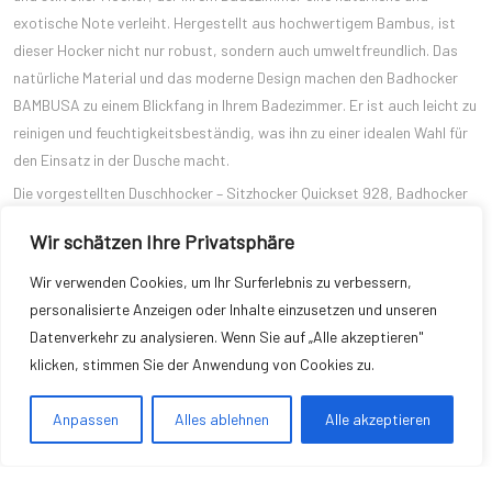
exotische Note verleiht. Hergestellt aus hochwertigem Bambus, ist
dieser Hocker nicht nur robust, sondern auch umweltfreundlich. Das
natürliche Material und das moderne Design machen den Badhocker
BAMBUSA zu einem Blickfang in Ihrem Badezimmer. Er ist auch leicht zu
reinigen und feuchtigkeitsbeständig, was ihn zu einer idealen Wahl für
den Einsatz in der Dusche macht.
Die vorgestellten Duschhocker – Sitzhocker Quickset 928, Badhocker
Norway, Duschhocker SECURA PREMIUM und Badhocker BAMBUSA
Wir schätzen Ihre Privatsphäre
aus Bambus – sind alle hervorragende Beispiele für modernes
Badezimmermöbel, die Funktionalität und Design perfekt kombinieren.
Wir verwenden Cookies, um Ihr Surferlebnis zu verbessern,
Egal, ob Sie nach einem einfachen und praktischen Hocker oder einem
personalisierte Anzeigen oder Inhalte einzusetzen und unseren
stilvollen und exotischen Design suchen, es gibt sicherlich den
Datenverkehr zu analysieren. Wenn Sie auf „Alle akzeptieren"
passenden Duschhocker, der Ihren Bedürfnissen und Ihrem Geschmack
klicken, stimmen Sie der Anwendung von Cookies zu.
entspricht. Wählen Sie Ihren Favoriten und genießen Sie das moderne
und praktische Design in Ihrem Badezimmer.
Anpassen
Alles ablehnen
Alle akzeptieren