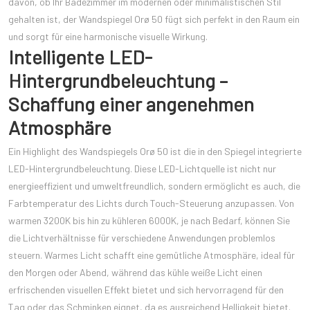
davon, ob Ihr Badezimmer im modernen oder minimalistischen Stil
gehalten ist, der Wandspiegel Orø 50 fügt sich perfekt in den Raum ein
und sorgt für eine harmonische visuelle Wirkung.
Intelligente LED-
Hintergrundbeleuchtung –
Schaffung einer angenehmen
Atmosphäre
Ein Highlight des Wandspiegels Orø 50 ist die in den Spiegel integrierte
LED-Hintergrundbeleuchtung. Diese LED-Lichtquelle ist nicht nur
energieeffizient und umweltfreundlich, sondern ermöglicht es auch, die
Farbtemperatur des Lichts durch Touch-Steuerung anzupassen. Von
warmen 3200K bis hin zu kühleren 6000K, je nach Bedarf, können Sie
die Lichtverhältnisse für verschiedene Anwendungen problemlos
steuern. Warmes Licht schafft eine gemütliche Atmosphäre, ideal für
den Morgen oder Abend, während das kühle weiße Licht einen
erfrischenden visuellen Effekt bietet und sich hervorragend für den
Tag oder das Schminken eignet, da es ausreichend Helligkeit bietet.