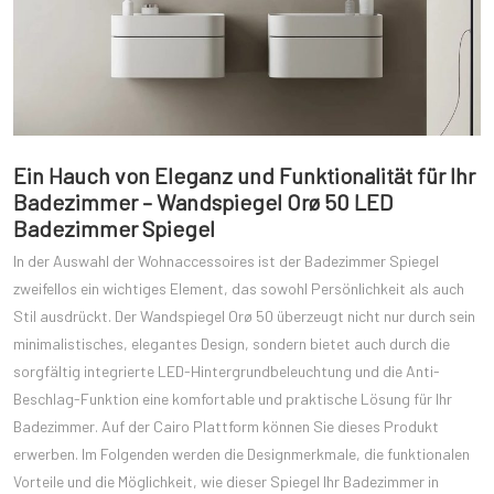
Ein Hauch von Eleganz und Funktionalität für Ihr
Badezimmer – Wandspiegel Orø 50 LED
Badezimmer Spiegel
In der Auswahl der Wohnaccessoires ist der Badezimmer Spiegel
zweifellos ein wichtiges Element, das sowohl Persönlichkeit als auch
Stil ausdrückt. Der Wandspiegel Orø 50 überzeugt nicht nur durch sein
minimalistisches, elegantes Design, sondern bietet auch durch die
sorgfältig integrierte LED-Hintergrundbeleuchtung und die Anti-
Beschlag-Funktion eine komfortable und praktische Lösung für Ihr
Badezimmer. Auf der Cairo Plattform können Sie dieses Produkt
erwerben. Im Folgenden werden die Designmerkmale, die funktionalen
Vorteile und die Möglichkeit, wie dieser Spiegel Ihr Badezimmer in