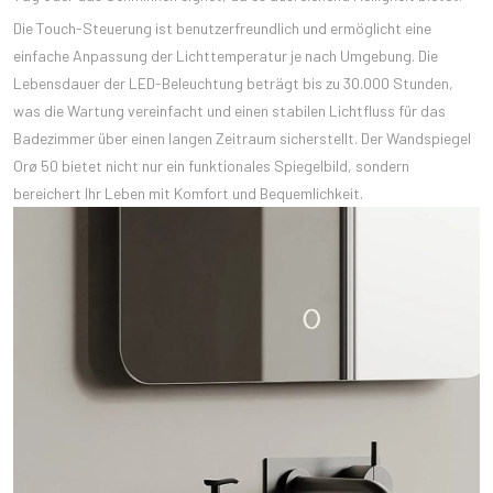
Die Touch-Steuerung ist benutzerfreundlich und ermöglicht eine
einfache Anpassung der Lichttemperatur je nach Umgebung. Die
Lebensdauer der LED-Beleuchtung beträgt bis zu 30.000 Stunden,
was die Wartung vereinfacht und einen stabilen Lichtfluss für das
Badezimmer über einen langen Zeitraum sicherstellt. Der Wandspiegel
Orø 50 bietet nicht nur ein funktionales Spiegelbild, sondern
bereichert Ihr Leben mit Komfort und Bequemlichkeit.