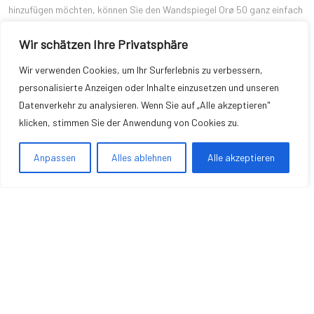
hinzufügen möchten, können Sie den Wandspiegel Orø 50 ganz einfach
über die Cairo-Plattform erwerben. Dieser Spiegel bietet nicht nur ein
Wir schätzen Ihre Privatsphäre
einzigartiges Design und ausgezeichnete Funktionalität, sondern stellt
auch detaillierte Informationen und Benutzerbewertungen auf der
Wir verwenden Cookies, um Ihr Surferlebnis zu verbessern,
Plattform zur Verfügung, um Ihnen bei Ihrer Entscheidung zu helfen.
personalisierte Anzeigen oder Inhalte einzusetzen und unseren
Durch das Durchstöbern der Cairo-Seite können Sie sich über die
Datenverkehr zu analysieren. Wenn Sie auf „Alle akzeptieren"
genauen Spezifikationen und Funktionen des Wandspiegels Orø 50
klicken, stimmen Sie der Anwendung von Cookies zu.
informieren und sich von den Erfahrungen anderer Kunden inspirieren
lassen.
Anpassen
Alles ablehnen
Alle akzeptieren
Copyright © 2026 Wohnung Einrichten
Impressum
|