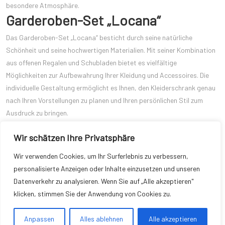
besondere Atmosphäre.
Garderoben-Set „Locana“
Das Garderoben-Set „Locana“ besticht durch seine natürliche
Schönheit und seine hochwertigen Materialien. Mit seiner Kombination
aus offenen Regalen und Schubladen bietet es vielfältige
Möglichkeiten zur Aufbewahrung Ihrer Kleidung und Accessoires. Die
individuelle Gestaltung ermöglicht es Ihnen, den Kleiderschrank genau
nach Ihren Vorstellungen zu planen und Ihren persönlichen Stil zum
Ausdruck zu bringen.
Maßgefertigte Kleiderschränke bieten eine Vielzahl von Vorteilen,
Wir schätzen Ihre Privatsphäre
darunter optimale Nutzung des Raums, individuelle Anpassung und
hochwertige Verarbeitung. Die vorgestellten Produkte – Garderoben-
Wir verwenden Cookies, um Ihr Surferlebnis zu verbessern,
Set „Vestido“, „Volitare“, „Tenero“, „Antesala“ und „Locana“ – sind alle
personalisierte Anzeigen oder Inhalte einzusetzen und unseren
empfehlenswerte Optionen, um eine schöne Kleiderschrankwelt zu
Datenverkehr zu analysieren. Wenn Sie auf „Alle akzeptieren"
schaffen. Investieren Sie in einen maßgefertigten Kleiderschrank und
klicken, stimmen Sie der Anwendung von Cookies zu.
genießen Sie nicht nur die funktionale Aufbewahrung Ihrer Kleidung,
sondern auch die ästhetische Bereicherung Ihres Schlafzimmers.
Anpassen
Alles ablehnen
Alle akzeptieren